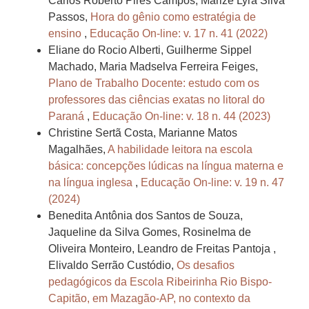
Carlos Roberto Pires Campos, Marize Lyra Silva
Passos,
Hora do gênio como estratégia de
ensino
,
Educação On-line: v. 17 n. 41 (2022)
Eliane do Rocio Alberti, Guilherme Sippel
Machado, Maria Madselva Ferreira Feiges,
Plano de Trabalho Docente: estudo com os
professores das ciências exatas no litoral do
Paraná
,
Educação On-line: v. 18 n. 44 (2023)
Christine Sertã Costa, Marianne Matos
Magalhães,
A habilidade leitora na escola
básica: concepções lúdicas na língua materna e
na língua inglesa
,
Educação On-line: v. 19 n. 47
(2024)
Benedita Antônia dos Santos de Souza,
Jaqueline da Silva Gomes, Rosinelma de
Oliveira Monteiro, Leandro de Freitas Pantoja ,
Elivaldo Serrão Custódio,
Os desafios
pedagógicos da Escola Ribeirinha Rio Bispo-
Capitão, em Mazagão-AP, no contexto da