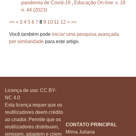
pandemia de Covid-19
,
Educação On-line: v. 18
n. 44 (2023)
<<
<
3
4
5
6
7
8
9
10
11
12
>
>>
Você também pode
iniciar uma pesquisa avançada
por similaridade
para este artigo.
Licença de uso:
CC BY-
NC 4.0
Esta licença requer que os
reutilizadores deem crédito
ao criador. Permite que os
CONTATO PRINCIPAL
reutilizadores distribuam,
Mirna Juliana
remixem, adaptem e criem