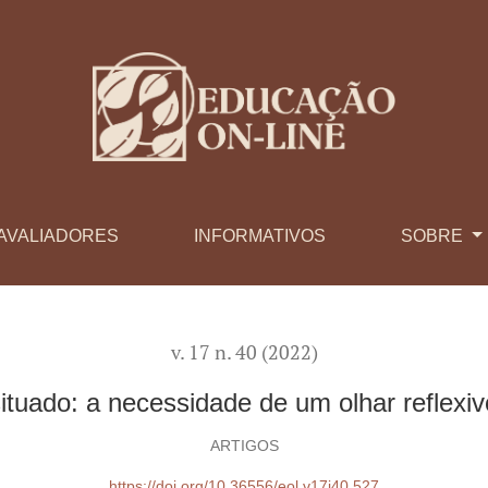
sidade de um olhar reflexivo sobre a realidade dos alunos
AVALIADORES
INFORMATIVOS
SOBRE
v. 17 n. 40 (2022)
situado: a necessidade de um olhar reflexi
ARTIGOS
https://doi.org/10.36556/eol.v17i40.527