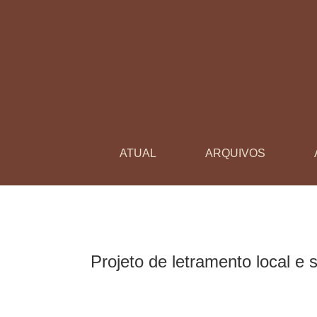
Projeto de letramento local e situado: a neces
ATUAL
ARQUIVOS
Projeto de letramento local e 