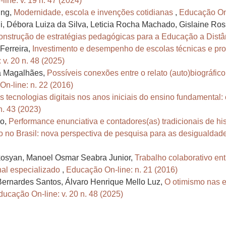
ine: v. 19 n. 47 (2024)
ing,
Modernidade, escola e invenções cotidianas
,
Educação On-
 Débora Luiza da Silva, Leticia Rocha Machado, Gislaine Rosse
onstrução de estratégias pedagógicas para a Educação a Dist
Ferreira,
Investimento e desempenho de escolas técnicas e pro
v. 20 n. 48 (2025)
va Magalhães,
Possíveis conexões entre o relato (auto)biográfico
n-line: n. 22 (2016)
s tecnologias digitais nos anos iniciais do ensino fundamental:
n. 43 (2023)
jo,
Performance enunciativa e contadores(as) tradicionais de hi
 no Brasil: nova perspectiva de pesquisa para as desigualda
kosyan, Manoel Osmar Seabra Junior,
Trabalho colaborativo en
nal especializado
,
Educação On-line: n. 21 (2016)
Bernardes Santos, Álvaro Henrique Mello Luz,
O otimismo nas e
ducação On-line: v. 20 n. 48 (2025)