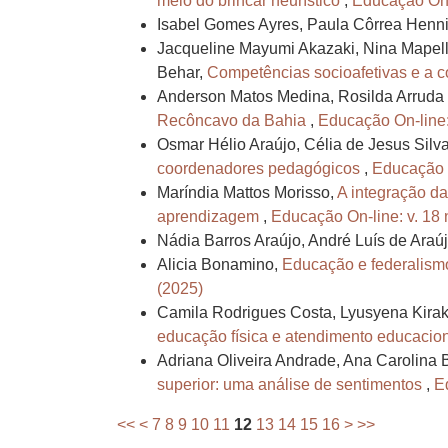
meio do brincar heurístico
,
Educação On-l
Isabel Gomes Ayres, Paula Côrrea Henn
Jacqueline Mayumi Akazaki, Nina Mapelli,
Behar,
Competências socioafetivas e a c
Anderson Matos Medina, Rosilda Arruda 
Recôncavo da Bahia
,
Educação On-line: 
Osmar Hélio Araújo, Célia de Jesus Sil
coordenadores pedagógicos
,
Educação O
Maríndia Mattos Morisso,
A integração da
aprendizagem
,
Educação On-line: v. 18 
Nádia Barros Araújo, André Luís de Araú
Alicia Bonamino,
Educação e federalismo
(2025)
Camila Rodrigues Costa, Lyusyena Kira
educação física e atendimento educacio
Adriana Oliveira Andrade, Ana Carolina 
superior: uma análise de sentimentos
,
E
<<
<
7
8
9
10
11
12
13
14
15
16
>
>>