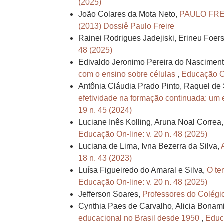
(2025)
João Colares da Mota Neto,
PAULO FRE
(2013) Dossiê Paulo Freire
Rainei Rodrigues Jadejiski, Erineu Foer
48 (2025)
Edivaldo Jeronimo Pereira do Nasciment
com o ensino sobre células
,
Educação On
Antônia Cláudia Prado Pinto, Raquel de
efetividade na formação continuada: um 
19 n. 45 (2024)
Luciane Inês Kolling, Aruna Noal Correa,
Educação On-line: v. 20 n. 48 (2025)
Luciana de Lima, Ivna Bezerra da Silva,
18 n. 43 (2023)
Luísa Figueiredo do Amaral e Silva,
O te
Educação On-line: v. 20 n. 48 (2025)
Jefferson Soares,
Professores do Colégio 
Cynthia Paes de Carvalho, Alicia Bonami
educacional no Brasil desde 1950
,
Educa