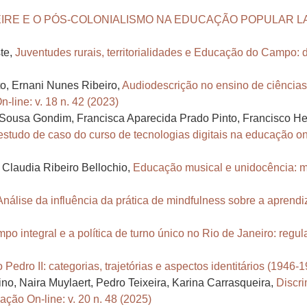
IRE E O PÓS-COLONIALISMO NA EDUCAÇÃO POPULAR 
ste,
Juventudes rurais, territorialidades e Educação do Campo: 
o, Ernani Nunes Ribeiro,
Audiodescrição no ensino de ciências
-line: v. 18 n. 42 (2023)
 Sousa Gondim, Francisca Aparecida Prado Pinto, Francisco H
estudo de caso do curso de tecnologias digitais na educação on
 Claudia Ribeiro Bellochio,
Educação musical e unidocência: m
Análise da influência da prática de mindfulness sobre a aprend
mpo integral e a política de turno único no Rio de Janeiro: reg
Pedro II: categorias, trajetórias e aspectos identitários (1946-
no, Naira Muylaert, Pedro Teixeira, Karina Carrasqueira,
Discr
ção On-line: v. 20 n. 48 (2025)