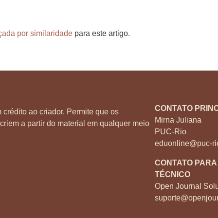
çada por similaridade
para este artigo.
CONTATO PRINC
 crédito ao criador. Permite que os
Mirna Juliana
criem a partir do material em qualquer meio
PUC-Rio
eduonline@puc-ri
CONTATO PARA
TÉCNICO
Open Journal Solu
suporte@openjour