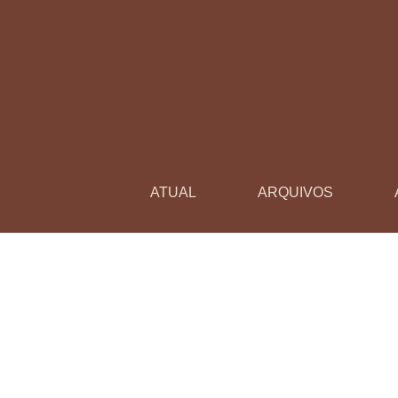
Paulo Freire, a filosofia e a vida
ATUAL
ARQUIVOS