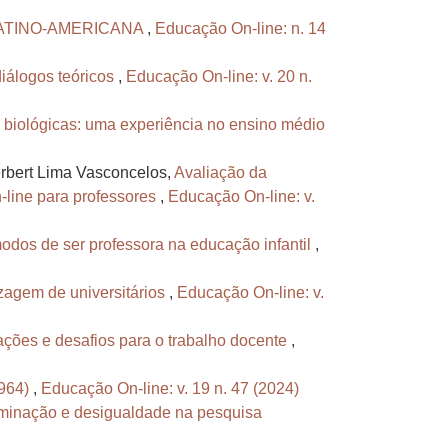
LATINO-AMERICANA
,
Educação On-line: n. 14
diálogos teóricos
,
Educação On-line: v. 20 n.
 biológicas: uma experiência no ensino médio
erbert Lima Vasconcelos,
Avaliação da
-line para professores
,
Educação On-line: v.
odos de ser professora na educação infantil
,
izagem de universitários
,
Educação On-line: v.
ulações e desafios para o trabalho docente
,
1964)
,
Educação On-line: v. 19 n. 47 (2024)
iminação e desigualdade na pesquisa