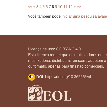
<<
<
3
4
5
6
7
8
9
10
11
12
>
>>
Você também pode
iniciar uma pesquisa avan
Licença de uso:
CC BY-NC 4.0
Esta licença requer que os reutilizadores deem
reutilizadores distribuam, remixem, adaptem e 
ou formato, apenas para fins não comerciais.
DOI:
https://doi.org/10.36556/eol