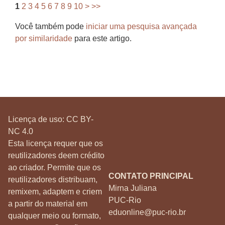
1
2
3
4
5
6
7
8
9
10
>
>>
Você também pode
iniciar uma pesquisa avançada
por similaridade
para este artigo.
Licença de uso:
CC BY-
NC 4.0
Esta licença requer que os
reutilizadores deem crédito
ao criador. Permite que os
CONTATO PRINCIPAL
reutilizadores distribuam,
Mirna Juliana
remixem, adaptem e criem
PUC-Rio
a partir do material em
eduonline@puc-rio.br
qualquer meio ou formato,