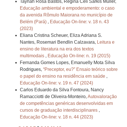
Taynah Rosa Bastos, Regina Celi Sarkis Muller,
Educação ambiental e empoderamento: o caso
da avenida Rômulo Maiorana no município de
Belém (Pará)
,
Educação On-line: v. 18 n. 43
(2023)
Eliana Cristina Scheuer, Eliza Adriana S.
Nantes, Rosemari Bendlin Calzavara,
Leitura e
ensino de literatura na era dos textos
multimodais
,
Educação On-line: n. 19 (2015)
Fernanda Gomes Lopes, Emanuelly Mota Silva
Rodrigues,
“Preceptor, eu?” Ensaio teórico sobre
o papel do ensino na residência em saúde
,
Educação On-line: v. 19 n. 47 (2024)
Carlos Eduardo da Silva Fontoura, Nancy
Ramacciotti de Oliveira-Monteiro,
Autovaloração
de competências genéricas desenvolvidas em
cursos de graduação interdisciplinares
,
Educação On-line: v. 18 n. 44 (2023)