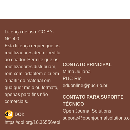
Licença de uso:
CC BY-
NC 4.0
Esta licença requer que os
reutilizadores deem crédito
ao criador. Permite que os
CONTATO PRINCIPAL
reutilizadores distribuam,
Mirna Juliana
remixem, adaptem e criem
PUC-Rio
a partir do material em
eduonline@puc-rio.br
qualquer meio ou formato,
apenas para fins não
CONTATO PARA SUPORTE
comerciais.
TÉCNICO
Open Journal Solutions
DOI:
suporte@openjournalsolutions.c
https://doi.org/10.36556/eol