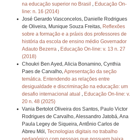
na educação superior no Brasil
,
Educação On-
line: n. 16 (2014)
José Gerardo Vasconcelos, Danielle Rodrigues
de Oliveira, Munique Souza Freitas,
Reflexões
sobre a formação e a práxis dos professores de
história da escola de ensino médio Governador
Adauto Bezerra
,
Educação On-line: v. 13 n. 27
(2018)
Choukri Ben Ayed, Alicia Bonamino, Cynthia
Paes de Carvalho,
Apresentação da seção
temática. Entendendo as relações entre
desigualdade e discriminação na educação: um
desafio internacional atual
,
Educação On-line: v.
20 n. 48 (2025)
Vania Bertolot Oliveira dos Santos, Paulo Victor
Rodrigues de Carvalho, Alessandro Jatobá, Ana
Paula Legey de Siqueira, Antônio Carlos de
Abreu Mól,
Tecnologias digitais no trabalho
pedagógico com pessoas que possuem baixa