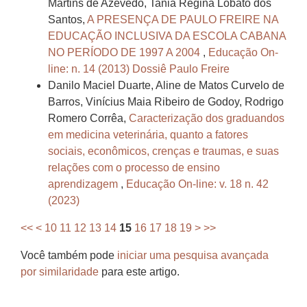
Martins de Azevedo, Tania Regina Lobato dos
Santos,
A PRESENÇA DE PAULO FREIRE NA
EDUCAÇÃO INCLUSIVA DA ESCOLA CABANA
NO PERÍODO DE 1997 A 2004
,
Educação On-
line: n. 14 (2013) Dossiê Paulo Freire
Danilo Maciel Duarte, Aline de Matos Curvelo de
Barros, Vinícius Maia Ribeiro de Godoy, Rodrigo
Romero Corrêa,
Caracterização dos graduandos
em medicina veterinária, quanto a fatores
sociais, econômicos, crenças e traumas, e suas
relações com o processo de ensino
aprendizagem
,
Educação On-line: v. 18 n. 42
(2023)
<<
<
10
11
12
13
14
15
16
17
18
19
>
>>
Você também pode
iniciar uma pesquisa avançada
por similaridade
para este artigo.