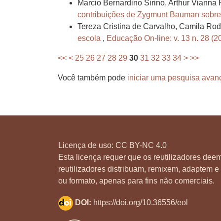
Marcio Bernardino Sirino, Arthur Vianna F
contribuições de Zygmunt Bauman sobre
Tereza Cristina de Carvalho, Camila Rod
escola
,
Educação On-line: v. 13 n. 28 (2
<<
<
25
26
27
28
29
30
31
32
33
34
>
>>
Você também pode
iniciar uma pesquisa avan
Licença de uso:
CC BY-NC 4.0
Esta licença requer que os reutilizadores deem
reutilizadores distribuam, remixem, adaptem e 
ou formato, apenas para fins não comerciais.
DOI:
https://doi.org/10.36556/eol