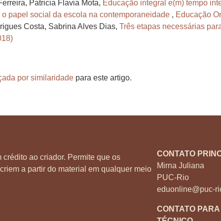
erreira, Patricia Flavia Mota,
Educação integral e(m) tempo int
 o papel social da escola na contemporaneidade
,
Educação On-
rigues Costa, Sabrina Alves Dias,
Três etapas necessárias para
018)
çada por similaridade
para este artigo.
CONTATO PRINC
 crédito ao criador. Permite que os
Mirna Juliana
criem a partir do material em qualquer meio
PUC-Rio
eduonline@puc-ri
CONTATO PARA
TÉCNICO