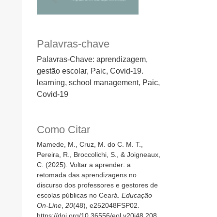
Palavras-chave
Palavras-Chave: aprendizagem,
gestão escolar, Paic, Covid-19.
learning, school management, Paic,
Covid-19
Como Citar
Mamede, M., Cruz, M. do C. M. T.,
Pereira, R., Broccolichi, S., & Joigneaux,
C. (2025). Voltar a aprender: a
retomada das aprendizagens no
discurso dos professores e gestores de
escolas públicas no Ceará.
Educação
On-Line
,
20
(48), e252048FSP02.
https://doi.org/10.36556/eol.v20i48.208