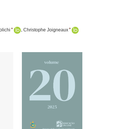
+
+
olichi
Christophe Joigneaux