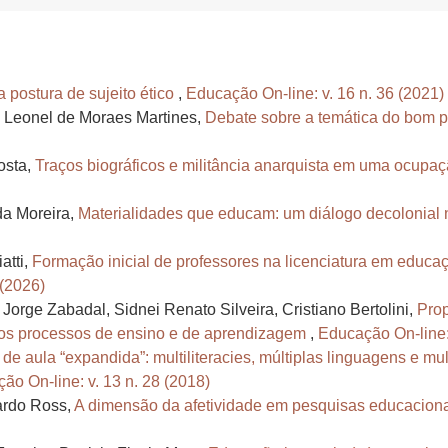
 postura de sujeito ético
,
Educação On-line: v. 16 n. 36 (2021)
a Leonel de Moraes Martines,
Debate sobre a temática do bom pr
osta,
Traços biográficos e militância anarquista em uma ocupaç
da Moreira,
Materialidades que educam: um diálogo decolonial no
atti,
Formação inicial de professores na licenciatura em educaç
 (2026)
Jorge Zabadal, Sidnei Renato Silveira, Cristiano Bertolini,
Pro
nos processos de ensino e de aprendizagem
,
Educação On-line: 
 de aula “expandida”: multiliteracies, múltiplas linguagens e m
ão On-line: v. 13 n. 28 (2018)
cardo Ross,
A dimensão da afetividade em pesquisas educaciona