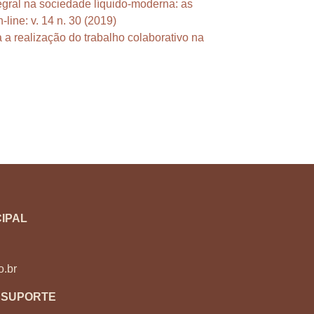
egral na sociedade líquido-moderna: as
line: v. 14 n. 30 (2019)
 a realização do trabalho colaborativo na
IPAL
o.br
 SUPORTE