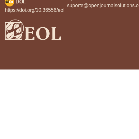
DOI:
suporte@openjournalsolutions.c
https://doi.org/10.36556/eol