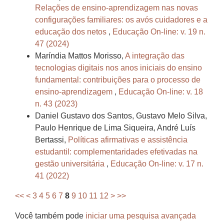
Relações de ensino-aprendizagem nas novas
configurações familiares: os avós cuidadores e a
educação dos netos
,
Educação On-line: v. 19 n.
47 (2024)
Maríndia Mattos Morisso,
A integração das
tecnologias digitais nos anos iniciais do ensino
fundamental: contribuições para o processo de
ensino-aprendizagem
,
Educação On-line: v. 18
n. 43 (2023)
Daniel Gustavo dos Santos, Gustavo Melo Silva,
Paulo Henrique de Lima Siqueira, André Luís
Bertassi,
Políticas afirmativas e assistência
estudantil: complementaridades efetivadas na
gestão universitária
,
Educação On-line: v. 17 n.
41 (2022)
<<
<
3
4
5
6
7
8
9
10
11
12
>
>>
Você também pode
iniciar uma pesquisa avançada