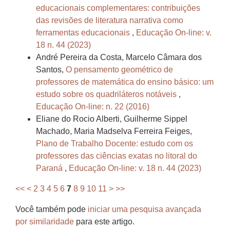
educacionais complementares: contribuições
das revisões de literatura narrativa como
ferramentas educacionais
,
Educação On-line: v.
18 n. 44 (2023)
André Pereira da Costa, Marcelo Câmara dos
Santos,
O pensamento geométrico de
professores de matemática do ensino básico: um
estudo sobre os quadriláteros notáveis
,
Educação On-line: n. 22 (2016)
Eliane do Rocio Alberti, Guilherme Sippel
Machado, Maria Madselva Ferreira Feiges,
Plano de Trabalho Docente: estudo com os
professores das ciências exatas no litoral do
Paraná
,
Educação On-line: v. 18 n. 44 (2023)
<<
<
2
3
4
5
6
7
8
9
10
11
>
>>
Você também pode
iniciar uma pesquisa avançada
por similaridade
para este artigo.