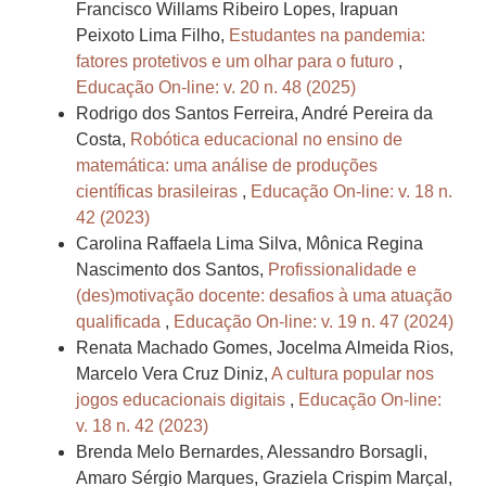
Francisco Willams Ribeiro Lopes, Irapuan
Peixoto Lima Filho,
Estudantes na pandemia:
fatores protetivos e um olhar para o futuro
,
Educação On-line: v. 20 n. 48 (2025)
Rodrigo dos Santos Ferreira, André Pereira da
Costa,
Robótica educacional no ensino de
matemática: uma análise de produções
científicas brasileiras
,
Educação On-line: v. 18 n.
42 (2023)
Carolina Raffaela Lima Silva, Mônica Regina
Nascimento dos Santos,
Profissionalidade e
(des)motivação docente: desafios à uma atuação
qualificada
,
Educação On-line: v. 19 n. 47 (2024)
Renata Machado Gomes, Jocelma Almeida Rios,
Marcelo Vera Cruz Diniz,
A cultura popular nos
jogos educacionais digitais
,
Educação On-line:
v. 18 n. 42 (2023)
Brenda Melo Bernardes, Alessandro Borsagli,
Amaro Sérgio Marques, Graziela Crispim Marçal,