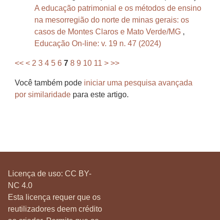
A educação patrimonial e os métodos de ensino
na mesorregião do norte de minas gerais: os
casos de Montes Claros e Mato Verde/MG
,
Educação On-line: v. 19 n. 47 (2024)
<<
<
2
3
4
5
6
7
8
9
10
11
>
>>
Você também pode
iniciar uma pesquisa avançada
por similaridade
para este artigo.
Licença de uso:
CC BY-
NC 4.0
Esta licença requer que os
reutilizadores deem crédito