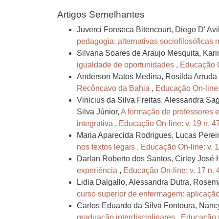
Artigos Semelhantes
Juverci Fonseca Bitencourt, Diego D' Avi
pedagogia: alternativas sociofilosófica
Silvana Soares de Araujo Mesquita, Kari
igualdade de oportunidades
,
Educação On
Anderson Matos Medina, Rosilda Arruda 
Recôncavo da Bahia
,
Educação On-line: 
Vinicius da Silva Freitas, Alessandra S
Silva Júnior,
A formação de professores e
integrativa
,
Educação On-line: v. 19 n. 4
Maria Aparecida Rodrigues, Lucas Perei
nos textos legais
,
Educação On-line: v. 1
Darlan Roberto dos Santos, Cirley José
experiência
,
Educação On-line: v. 17 n. 
Lidia Dalgallo, Alessandra Dutra, Rosema
curso superior de enfermagem: aplicação 
Carlos Eduardo da Silva Fontoura, Nancy
graduação interdisciplinares
,
Educação O