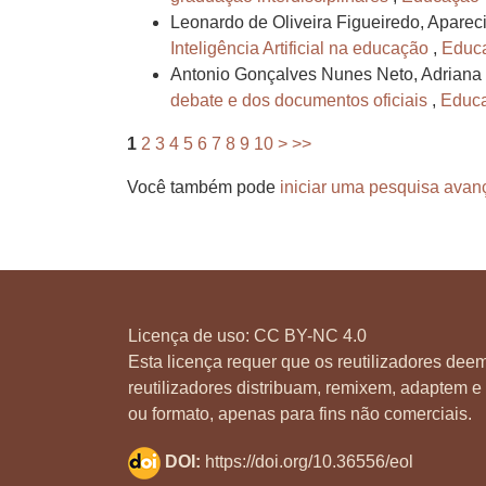
Leonardo de Oliveira Figueiredo, Aparec
Inteligência Artificial na educação
,
Educa
Antonio Gonçalves Nunes Neto, Adriana M
debate e dos documentos oficiais
,
Educa
1
2
3
4
5
6
7
8
9
10
>
>>
Você também pode
iniciar uma pesquisa avan
Licença de uso:
CC BY-NC 4.0
Esta licença requer que os reutilizadores deem
reutilizadores distribuam, remixem, adaptem e 
ou formato, apenas para fins não comerciais.
DOI:
https://doi.org/10.36556/eol