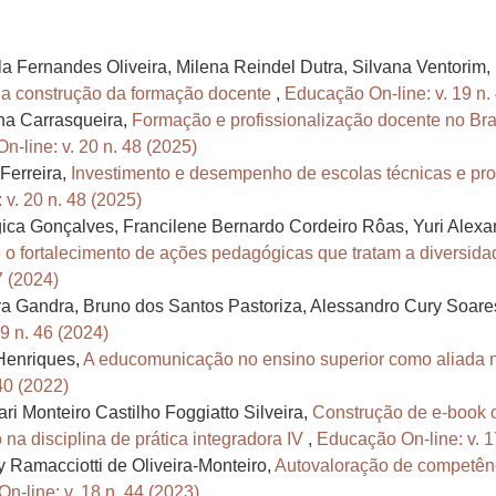
la Fernandes Oliveira, Milena Reindel Dutra, Silvana Ventorim,
s na construção da formação docente
,
Educação On-line: v. 19 n.
na Carrasqueira,
Formação e profissionalização docente no Bra
-line: v. 20 n. 48 (2025)
Ferreira,
Investimento e desempenho de escolas técnicas e pro
v. 20 n. 48 (2025)
agica Gonçalves, Francilene Bernardo Cordeiro Rôas, Yuri Ale
 o fortalecimento de ações pedagógicas que tratam a diversidad
7 (2024)
ra Gandra, Bruno dos Santos Pastoriza, Alessandro Cury Soare
9 n. 46 (2024)
 Henriques,
A educomunicação no ensino superior como aliada n
40 (2022)
ri Monteiro Castilho Foggiatto Silveira,
Construção de e-book 
na disciplina de prática integradora IV
,
Educação On-line: v. 1
 Ramacciotti de Oliveira-Monteiro,
Autovaloração de competên
n-line: v. 18 n. 44 (2023)