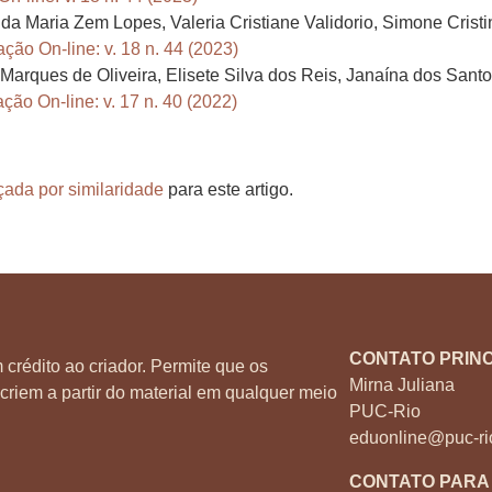
ida Maria Zem Lopes, Valeria Cristiane Validorio, Simone Crist
ção On-line: v. 18 n. 44 (2023)
arques de Oliveira, Elisete Silva dos Reis, Janaína dos Santo
ção On-line: v. 17 n. 40 (2022)
çada por similaridade
para este artigo.
CONTATO PRINC
 crédito ao criador. Permite que os
Mirna Juliana
criem a partir do material em qualquer meio
PUC-Rio
eduonline@puc-ri
CONTATO PARA