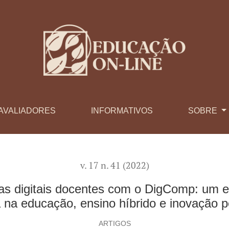
s com o DigComp: um estudo de caso no curso de tecnologia na
AVALIADORES
INFORMATIVOS
SOBRE
v. 17 n. 41 (2022)
as digitais docentes com o DigComp: um e
a na educação, ensino híbrido e inovação 
ARTIGOS