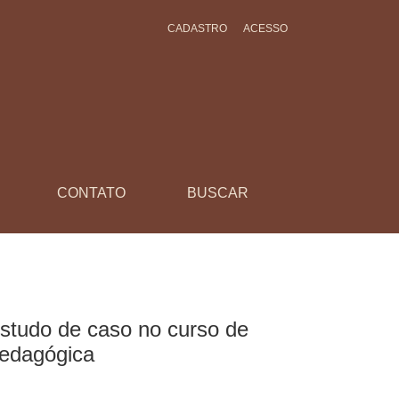
CADASTRO
ACESSO
 educação, ensino híbrido e inovação pedagógica
CONTATO
BUSCAR
studo de caso no curso de
pedagógica