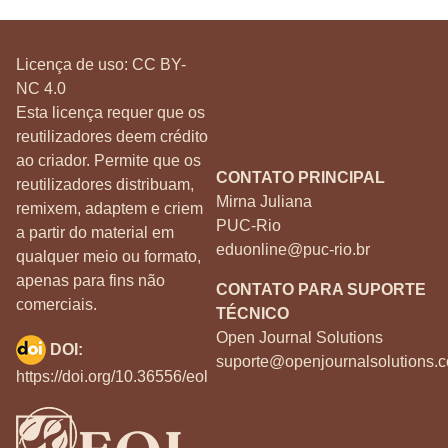
Licença de uso:
CC BY-
NC 4.0
Esta licença requer que os
reutilizadores deem crédito
ao criador. Permite que os
CONTATO PRINCIPAL
reutilizadores distribuam,
Mirna Juliana
remixem, adaptem e criem
PUC-Rio
a partir do material em
eduonline@puc-rio.br
qualquer meio ou formato,
apenas para fins não
CONTATO PARA SUPORTE
comerciais.
TÉCNICO
Open Journal Solutions
DOI:
suporte@openjournalsolutions.c
https://doi.org/10.36556/eol