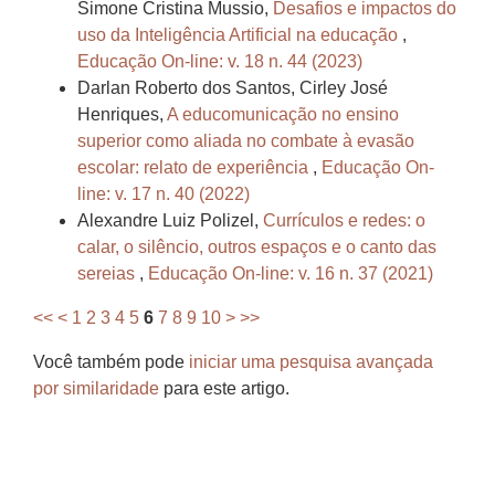
Simone Cristina Mussio,
Desafios e impactos do
uso da Inteligência Artificial na educação
,
Educação On-line: v. 18 n. 44 (2023)
Darlan Roberto dos Santos, Cirley José
Henriques,
A educomunicação no ensino
superior como aliada no combate à evasão
escolar: relato de experiência
,
Educação On-
line: v. 17 n. 40 (2022)
Alexandre Luiz Polizel,
Currículos e redes: o
calar, o silêncio, outros espaços e o canto das
sereias
,
Educação On-line: v. 16 n. 37 (2021)
<<
<
1
2
3
4
5
6
7
8
9
10
>
>>
Você também pode
iniciar uma pesquisa avançada
por similaridade
para este artigo.