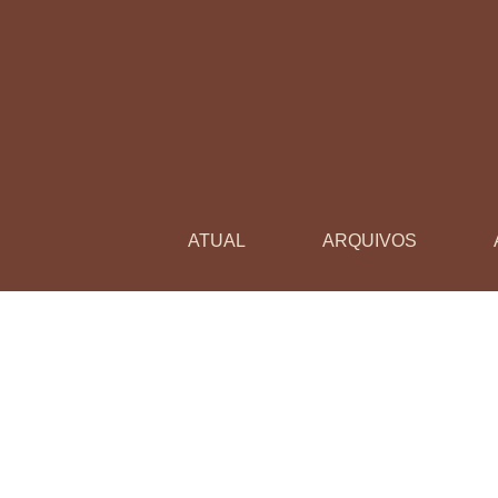
O papel da escola pública nas favelas
ATUAL
ARQUIVOS