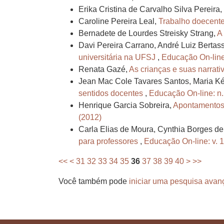
Erika Cristina de Carvalho Silva Pereira
Caroline Pereira Leal,
Trabalho doecent
Bernadete de Lourdes Streisky Strang,
A
Davi Pereira Carrano, André Luiz Bertas
universitária na UFSJ
,
Educação On-line:
Renata Gazé,
As crianças e suas narrat
Jean Mac Cole Tavares Santos, Maria Kél
sentidos docentes
,
Educação On-line: n.
Henrique Garcia Sobreira,
Apontamentos s
(2012)
Carla Elias de Moura, Cynthia Borges d
para professores
,
Educação On-line: v. 1
<<
<
31
32
33
34
35
36
37
38
39
40
>
>>
Você também pode
iniciar uma pesquisa avan