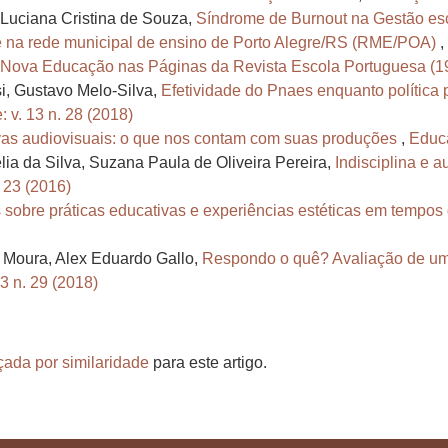
, Luciana Cristina de Souza,
Síndrome de Burnout na Gestão es
e na rede municipal de ensino de Porto Alegre/RS (RME/POA)
,
 Nova Educação nas Páginas da Revista Escola Portuguesa (
si, Gustavo Melo-Silva,
Efetividade do Pnaes enquanto política
 v. 13 n. 28 (2018)
ivas audiovisuais: o que nos contam com suas produções
,
Educa
ia da Silva, Suzana Paula de Oliveira Pereira,
Indisciplina e 
 23 (2016)
obre práticas educativas e experiências estéticas em tempos d
e Moura, Alex Eduardo Gallo,
Respondo o quê? Avaliação de um
3 n. 29 (2018)
çada por similaridade
para este artigo.