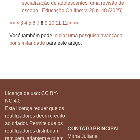
socialização de adolescentes: uma revisão de
escopo
,
Educação On-line: v. 20 n. 48 (2025)
<<
<
3
4
5
6
7
8
9
10
11
12
>
>>
Você também pode
iniciar uma pesquisa avançada
por similaridade
para este artigo.
Licença de uso:
CC BY-
NC 4.0
Esta licença requer que os
reutilizadores deem crédito
ao criador. Permite que os
CONTATO PRINCIPAL
reutilizadores distribuam,
Mirna Juliana
remixem, adaptem e criem