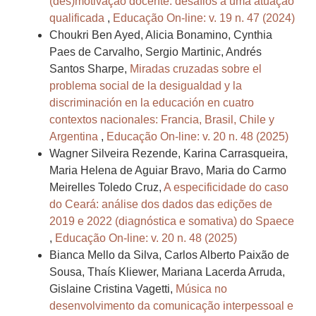
(des)motivação docente: desafios à uma atuação
qualificada
,
Educação On-line: v. 19 n. 47 (2024)
Choukri Ben Ayed, Alicia Bonamino, Cynthia
Paes de Carvalho, Sergio Martinic, Andrés
Santos Sharpe,
Miradas cruzadas sobre el
problema social de la desigualdad y la
discriminación en la educación en cuatro
contextos nacionales: Francia, Brasil, Chile y
Argentina
,
Educação On-line: v. 20 n. 48 (2025)
Wagner Silveira Rezende, Karina Carrasqueira,
Maria Helena de Aguiar Bravo, Maria do Carmo
Meirelles Toledo Cruz,
A especificidade do caso
do Ceará: análise dos dados das edições de
2019 e 2022 (diagnóstica e somativa) do Spaece
,
Educação On-line: v. 20 n. 48 (2025)
Bianca Mello da Silva, Carlos Alberto Paixão de
Sousa, Thaís Kliewer, Mariana Lacerda Arruda,
Gislaine Cristina Vagetti,
Música no
desenvolvimento da comunicação interpessoal e