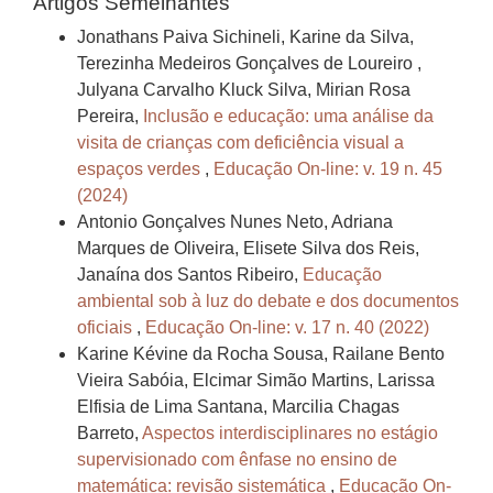
Artigos Semelhantes
Jonathans Paiva Sichineli, Karine da Silva,
Terezinha Medeiros Gonçalves de Loureiro ,
Julyana Carvalho Kluck Silva, Mirian Rosa
Pereira,
Inclusão e educação: uma análise da
visita de crianças com deficiência visual a
espaços verdes
,
Educação On-line: v. 19 n. 45
(2024)
Antonio Gonçalves Nunes Neto, Adriana
Marques de Oliveira, Elisete Silva dos Reis,
Janaína dos Santos Ribeiro,
Educação
ambiental sob à luz do debate e dos documentos
oficiais
,
Educação On-line: v. 17 n. 40 (2022)
Karine Kévine da Rocha Sousa, Railane Bento
Vieira Sabóia, Elcimar Simão Martins, Larissa
Elfisia de Lima Santana, Marcilia Chagas
Barreto,
Aspectos interdisciplinares no estágio
supervisionado com ênfase no ensino de
matemática: revisão sistemática
,
Educação On-