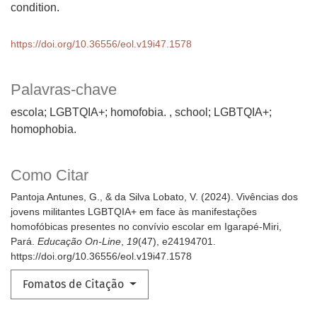
condition.
https://doi.org/10.36556/eol.v19i47.1578
Palavras-chave
escola; LGBTQIA+; homofobia.
school; LGBTQIA+;
homophobia.
Como Citar
Pantoja Antunes, G., & da Silva Lobato, V. (2024). Vivências dos
jovens militantes LGBTQIA+ em face às manifestações
homofóbicas presentes no convívio escolar em Igarapé-Miri,
Pará.
Educação On-Line
,
19
(47), e24194701.
https://doi.org/10.36556/eol.v19i47.1578
Fomatos de Citação