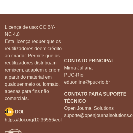
Licença de uso:
CC BY-
NC 4.0
Esta licença requer que os
reutilizadores deem crédito
ao criador. Permite que os
CONTATO PRINCIPAL
reutilizadores distribuam,
Mirna Juliana
remixem, adaptem e criem
PUC-Rio
a partir do material em
eduonline@puc-rio.br
qualquer meio ou formato,
apenas para fins não
CONTATO PARA SUPORTE
comerciais.
TÉCNICO
Open Journal Solutions
DOI:
suporte@openjournalsolutions.c
https://doi.org/10.36556/eol