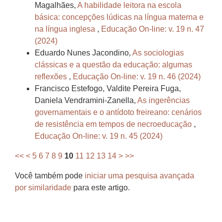
Magalhães,
A habilidade leitora na escola
básica: concepções lúdicas na língua materna e
na língua inglesa
,
Educação On-line: v. 19 n. 47
(2024)
Eduardo Nunes Jacondino,
As sociologias
clássicas e a questão da educação: algumas
reflexões
,
Educação On-line: v. 19 n. 46 (2024)
Francisco Estefogo, Valdite Pereira Fuga,
Daniela Vendramini-Zanella,
As ingerências
governamentais e o antídoto freireano: cenários
de resistência em tempos de necroeducação
,
Educação On-line: v. 19 n. 45 (2024)
<<
<
5
6
7
8
9
10
11
12
13
14
>
>>
Você também pode
iniciar uma pesquisa avançada
por similaridade
para este artigo.