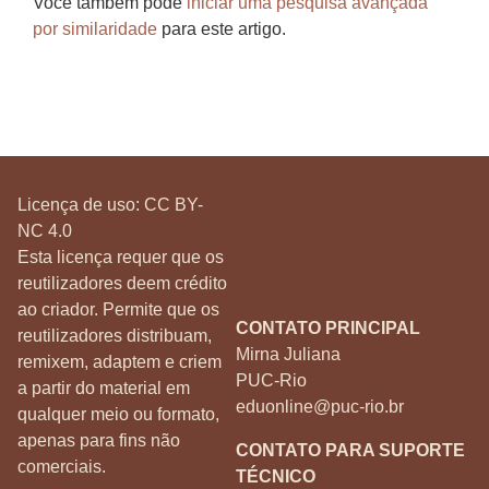
Você também pode
iniciar uma pesquisa avançada
por similaridade
para este artigo.
Licença de uso:
CC BY-
NC 4.0
Esta licença requer que os
reutilizadores deem crédito
ao criador. Permite que os
CONTATO PRINCIPAL
reutilizadores distribuam,
Mirna Juliana
remixem, adaptem e criem
PUC-Rio
a partir do material em
eduonline@puc-rio.br
qualquer meio ou formato,
apenas para fins não
CONTATO PARA SUPORTE
comerciais.
TÉCNICO