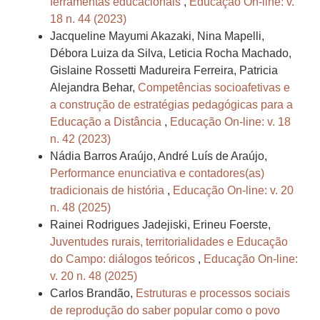
ferramentas educacionais
,
Educação On-line: v.
18 n. 44 (2023)
Jacqueline Mayumi Akazaki, Nina Mapelli,
Débora Luiza da Silva, Leticia Rocha Machado,
Gislaine Rossetti Madureira Ferreira, Patricia
Alejandra Behar,
Competências socioafetivas e
a construção de estratégias pedagógicas para a
Educação a Distância
,
Educação On-line: v. 18
n. 42 (2023)
Nádia Barros Araújo, André Luís de Araújo,
Performance enunciativa e contadores(as)
tradicionais de história
,
Educação On-line: v. 20
n. 48 (2025)
Rainei Rodrigues Jadejiski, Erineu Foerste,
Juventudes rurais, territorialidades e Educação
do Campo: diálogos teóricos
,
Educação On-line:
v. 20 n. 48 (2025)
Carlos Brandão,
Estruturas e processos sociais
de reprodução do saber popular como o povo