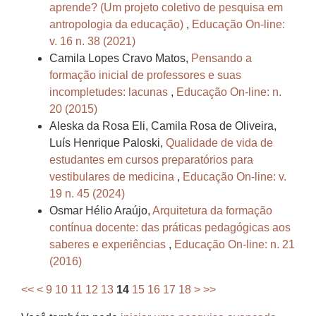
aprende? (Um projeto coletivo de pesquisa em
antropologia da educação)
,
Educação On-line:
v. 16 n. 38 (2021)
Camila Lopes Cravo Matos,
Pensando a
formação inicial de professores e suas
incompletudes: lacunas
,
Educação On-line: n.
20 (2015)
Aleska da Rosa Eli, Camila Rosa de Oliveira,
Luís Henrique Paloski,
Qualidade de vida de
estudantes em cursos preparatórios para
vestibulares de medicina
,
Educação On-line: v.
19 n. 45 (2024)
Osmar Hélio Araújo,
Arquitetura da formação
contínua docente: das práticas pedagógicas aos
saberes e experiências
,
Educação On-line: n. 21
(2016)
<<
<
9
10
11
12
13
14
15
16
17
18
>
>>