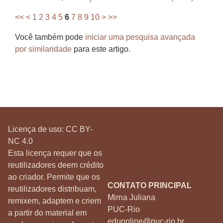
<<
<
1
2
3
4
5
6
7
8
9
10
>
>>
Você também pode
iniciar uma pesquisa avançada
por similaridade
para este artigo.
Licença de uso:
CC BY-
NC 4.0
Esta licença requer que os
reutilizadores deem crédito
ao criador. Permite que os
CONTATO PRINCIPAL
reutilizadores distribuam,
Mirna Juliana
remixem, adaptem e criem
PUC-Rio
a partir do material em
eduonline@puc-rio.br