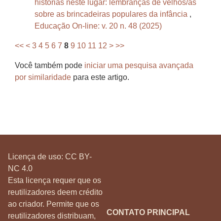
histórias neste lugar: lembranças de velhos/as
sobre as brincadeiras populares da infância
,
Educação On-line: v. 20 n. 48 (2025)
<<
<
3
4
5
6
7
8
9
10
11
12
>
>>
Você também pode
iniciar uma pesquisa avançada
por similaridade
para este artigo.
Licença de uso:
CC BY-
NC 4.0
Esta licença requer que os
reutilizadores deem crédito
ao criador. Permite que os
CONTATO PRINCIPAL
reutilizadores distribuam,