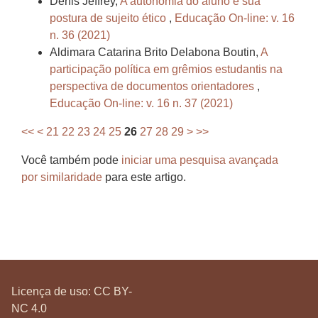
Denis Jeffrey,
A autonomia do aluno e sua
postura de sujeito ético
,
Educação On-line: v. 16
n. 36 (2021)
Aldimara Catarina Brito Delabona Boutin,
A
participação política em grêmios estudantis na
perspectiva de documentos orientadores
,
Educação On-line: v. 16 n. 37 (2021)
<<
<
21
22
23
24
25
26
27
28
29
>
>>
Você também pode
iniciar uma pesquisa avançada
por similaridade
para este artigo.
Licença de uso:
CC BY-
NC 4.0