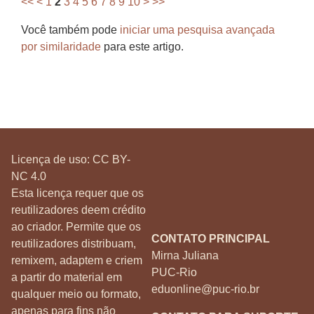
<<
<
1
2
3
4
5
6
7
8
9
10
>
>>
Você também pode
iniciar uma pesquisa avançada
por similaridade
para este artigo.
Licença de uso:
CC BY-
NC 4.0
Esta licença requer que os
reutilizadores deem crédito
ao criador. Permite que os
CONTATO PRINCIPAL
reutilizadores distribuam,
Mirna Juliana
remixem, adaptem e criem
PUC-Rio
a partir do material em
eduonline@puc-rio.br
qualquer meio ou formato,
apenas para fins não