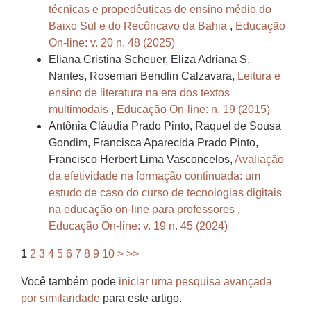
técnicas e propedêuticas de ensino médio do
Baixo Sul e do Recôncavo da Bahia
,
Educação
On-line: v. 20 n. 48 (2025)
Eliana Cristina Scheuer, Eliza Adriana S.
Nantes, Rosemari Bendlin Calzavara,
Leitura e
ensino de literatura na era dos textos
multimodais
,
Educação On-line: n. 19 (2015)
Antônia Cláudia Prado Pinto, Raquel de Sousa
Gondim, Francisca Aparecida Prado Pinto,
Francisco Herbert Lima Vasconcelos,
Avaliação
da efetividade na formação continuada: um
estudo de caso do curso de tecnologias digitais
na educação on-line para professores
,
Educação On-line: v. 19 n. 45 (2024)
1
2
3
4
5
6
7
8
9
10
>
>>
Você também pode
iniciar uma pesquisa avançada
por similaridade
para este artigo.