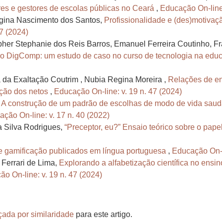
res e gestores de escolas públicas no Ceará
,
Educação On-line:
egina Nascimento dos Santos,
Profissionalidade e (des)motivaç
7 (2024)
pher Stephanie dos Reis Barros, Emanuel Ferreira Coutinho, F
 o DigComp: um estudo de caso no curso de tecnologia na edu
a da Exaltação Coutrim , Nubia Regina Moreira ,
Relações de e
ação dos netos
,
Educação On-line: v. 19 n. 47 (2024)
,
A construção de um padrão de escolhas de modo de vida saud
ção On-line: v. 17 n. 40 (2022)
 Silva Rodrigues,
“Preceptor, eu?” Ensaio teórico sobre o pap
e gamificação publicados em língua portuguesa
,
Educação On-li
 Ferrari de Lima,
Explorando a alfabetização científica no ensi
o On-line: v. 19 n. 47 (2024)
çada por similaridade
para este artigo.