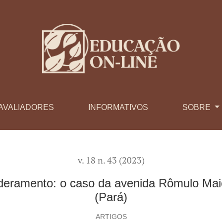
 da avenida Rômulo Maiorana no município de Belém (Pará)
AVALIADORES
INFORMATIVOS
SOBRE
v. 18 n. 43 (2023)
eramento: o caso da avenida Rômulo Mai
(Pará)
ARTIGOS