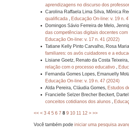
aprendizagens no discurso dos professo
Carolina Raffaela Lima Silva, Mônica R
qualificada
,
Educação On-line: v. 19 n. 4
Domingos Sávio Ferreira de Melo, Jenni
das competências digitais docentes com
Educação On-line: v. 17 n. 41 (2022)
Tatiane Kelly Pinto Carvalho, Rosa Mari
familiares: os avós cuidadores e a educ
Lisiane Goetz, Renato da Costa Teixeira
relação com o processo educativo
,
Educa
Fernanda Gomes Lopes, Emanuelly Mota
Educação On-line: v. 19 n. 47 (2024)
Alda Pereira, Cláudia Gomes,
Estudos d
Francielle Selzer Brecher Beckert, Dartel
conceitos cotidianos dos alunos
,
Educaçã
<<
<
3
4
5
6
7
8
9
10
11
12
>
>>
Você também pode
iniciar uma pesquisa avan