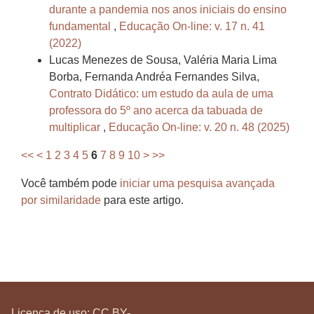
durante a pandemia nos anos iniciais do ensino
fundamental
,
Educação On-line: v. 17 n. 41
(2022)
Lucas Menezes de Sousa, Valéria Maria Lima
Borba, Fernanda Andréa Fernandes Silva,
Contrato Didático: um estudo da aula de uma
professora do 5º ano acerca da tabuada de
multiplicar
,
Educação On-line: v. 20 n. 48 (2025)
<<
<
1
2
3
4
5
6
7
8
9
10
>
>>
Você também pode
iniciar uma pesquisa avançada
por similaridade
para este artigo.
Licença de uso:
CC BY-