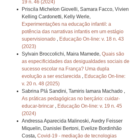
19 n. 46 (2024)
Priscila Michelon Giovelli, Samara Facco, Vivien
Kelling Cardonetti, Kelly Werle,
Experimentações na educação infantil: a
potência das narrativas infantis em um estágio
supervisionado
,
Educação On-line: v. 18 n. 43
(2023)
Sylvain Broccolichi, Maira Mamede,
Quais são
as especificidades das desigualdades sociais de
sucesso escolar na França? Uma dupla
evolução a ser esclarecida
,
Educação On-line:
v. 20 n. 48 (2025)
Sabrina Plá Sandini, Tamiris Iamara Machado ,
As práticas pedagógicas no berçário: cuidar-
educar-brincar
,
Educação On-line: v. 19 n. 45
(2024)
Andressa Aparecida Malinoski, Awdry Feisser
Miquelin, Danislei Bertoni, Evelize Bordinhão
Costa,
Covid-19 - mediação de tecnologias