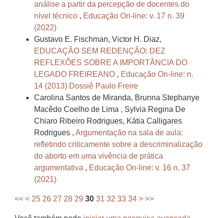
análise a partir da percepção de docentes do
nível técnico
,
Educação On-line: v. 17 n. 39
(2022)
Gustavo E. Fischman, Victor H. Diaz,
EDUCAÇÃO SEM REDENÇÃO: DEZ
REFLEXÕES SOBRE A IMPORTÂNCIA DO
LEGADO FREIREANO
,
Educação On-line: n.
14 (2013) Dossiê Paulo Freire
Carolina Santos de Miranda, Brunna Stephanye
Macêdo Coelho de Lima , Sylvia Regina De
Chiaro Ribeiro Rodrigues, Kátia Calligares
Rodrigues ,
Argumentação na sala de aula:
refletindo criticamente sobre a descriminalização
do aborto em uma vivência de prática
argumentativa
,
Educação On-line: v. 16 n. 37
(2021)
<<
<
25
26
27
28
29
30
31
32
33
34
>
>>