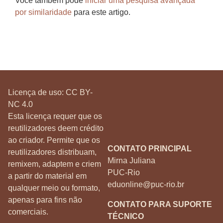
Você também pode
iniciar uma pesquisa avançada
por similaridade
para este artigo.
Licença de uso:
CC BY-
NC 4.0
Esta licença requer que os
reutilizadores deem crédito
ao criador. Permite que os
CONTATO PRINCIPAL
reutilizadores distribuam,
Mirna Juliana
remixem, adaptem e criem
PUC-Rio
a partir do material em
eduonline@puc-rio.br
qualquer meio ou formato,
apenas para fins não
CONTATO PARA SUPORTE
comerciais.
TÉCNICO