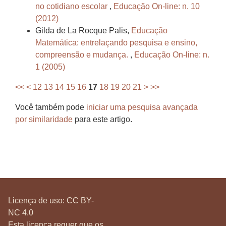
no cotidiano escolar
,
Educação On-line: n. 10
(2012)
Gilda de La Rocque Palis,
Educação
Matemática: entrelaçando pesquisa e ensino,
compreensão e mudança.
,
Educação On-line: n.
1 (2005)
<<
<
12
13
14
15
16
17
18
19
20
21
>
>>
Você também pode
iniciar uma pesquisa avançada
por similaridade
para este artigo.
Licença de uso:
CC BY-
NC 4.0
Esta licença requer que os