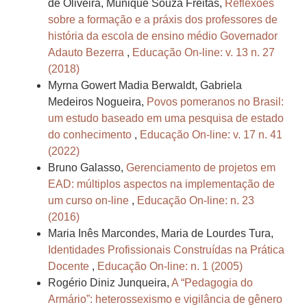
de Oliveira, Munique Souza Freitas,
Reflexões
sobre a formação e a práxis dos professores de
história da escola de ensino médio Governador
Adauto Bezerra
,
Educação On-line: v. 13 n. 27
(2018)
Myrna Gowert Madia Berwaldt, Gabriela
Medeiros Nogueira,
Povos pomeranos no Brasil:
um estudo baseado em uma pesquisa de estado
do conhecimento
,
Educação On-line: v. 17 n. 41
(2022)
Bruno Galasso,
Gerenciamento de projetos em
EAD: múltiplos aspectos na implementação de
um curso on-line
,
Educação On-line: n. 23
(2016)
Maria Inês Marcondes, Maria de Lourdes Tura,
Identidades Profissionais Construídas na Prática
Docente
,
Educação On-line: n. 1 (2005)
Rogério Diniz Junqueira,
A “Pedagogia do
Armário”: heterossexismo e vigilância de gênero