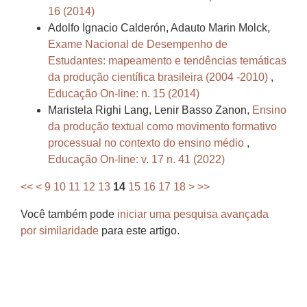
16 (2014)
Adolfo Ignacio Calderón, Adauto Marin Molck,
Exame Nacional de Desempenho de
Estudantes: mapeamento e tendências temáticas
da produção científica brasileira (2004 -2010)
,
Educação On-line: n. 15 (2014)
Maristela Righi Lang, Lenir Basso Zanon,
Ensino
da produção textual como movimento formativo
processual no contexto do ensino médio
,
Educação On-line: v. 17 n. 41 (2022)
<<
<
9
10
11
12
13
14
15
16
17
18
>
>>
Você também pode
iniciar uma pesquisa avançada
por similaridade
para este artigo.