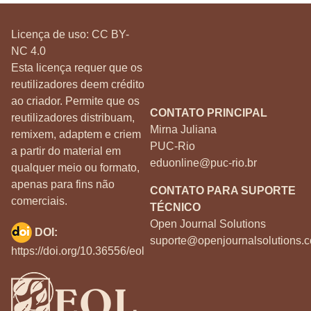
Licença de uso:
CC BY-
NC 4.0
Esta licença requer que os
reutilizadores deem crédito
ao criador. Permite que os
CONTATO PRINCIPAL
reutilizadores distribuam,
Mirna Juliana
remixem, adaptem e criem
PUC-Rio
a partir do material em
eduonline@puc-rio.br
qualquer meio ou formato,
apenas para fins não
CONTATO PARA SUPORTE
comerciais.
TÉCNICO
Open Journal Solutions
DOI:
suporte@openjournalsolutions.c
https://doi.org/10.36556/eol