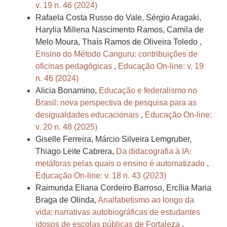
v. 19 n. 46 (2024)
Rafaela Costa Russo do Vale, Sérgio Aragaki,
Harylia Millena Nascimento Ramos, Camila de
Melo Moura, Thaís Ramos de Oliveira Toledo ,
Ensino do Método Canguru: contribuições de
oficinas pedagógicas
,
Educação On-line: v. 19
n. 46 (2024)
Alicia Bonamino,
Educação e federalismo no
Brasil: nova perspectiva de pesquisa para as
desigualdades educacionais
,
Educação On-line:
v. 20 n. 48 (2025)
Giselle Ferreira, Márcio Silveira Lemgruber,
Thiago Leite Cabrera,
Da didacografia à IA:
metáforas pelas quais o ensino é automatizado
,
Educação On-line: v. 18 n. 43 (2023)
Raimunda Eliana Cordeiro Barroso, Ercília Maria
Braga de Olinda,
Analfabetismo ao longo da
vida: narrativas autobiográficas de estudantes
idosos de escolas públicas de Fortaleza
,