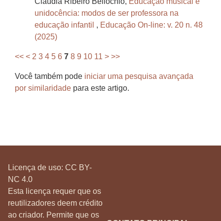
Claudia Ribeiro Bellochio,
Educação musical e
unidocência: modos de ser professora na
educação infantil
,
Educação On-line: v. 20 n. 48
(2025)
<<
<
2
3
4
5
6
7
8
9
10
11
>
>>
Você também pode
iniciar uma pesquisa avançada
por similaridade
para este artigo.
Licença de uso:
CC BY-
NC 4.0
Esta licença requer que os
reutilizadores deem crédito
ao criador. Permite que os