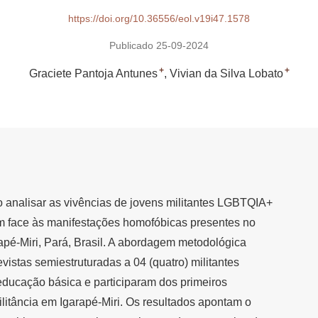
https://doi.org/10.36556/eol.v19i47.1578
Publicado 25-09-2024
+
+
Graciete Pantoja Antunes
Vivian da Silva Lobato
vo analisar as vivências de jovens militantes LGBTQIA+
m face às manifestações homofóbicas presentes no
rapé-Miri, Pará, Brasil. A abordagem metodológica
evistas semiestruturadas a 04 (quatro) militantes
ducação básica e participaram dos primeiros
litância em Igarapé-Miri. Os resultados apontam o