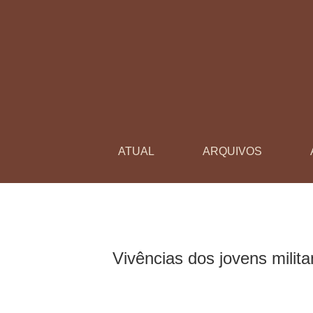
Vivências dos jovens militantes LGBTQIA+ em 
ATUAL
ARQUIVOS
Vivências dos jovens mili