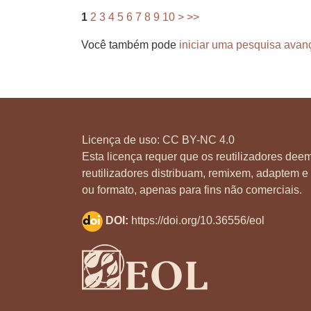
1
2
3
4
5
6
7
8
9
10
>
>>
Você também pode
iniciar uma pesquisa avan
Licença de uso:
CC BY-NC 4.0
Esta licença requer que os reutilizadores deem
reutilizadores distribuam, remixem, adaptem e 
ou formato, apenas para fins não comerciais.
DOI:
https://doi.org/10.36556/eol