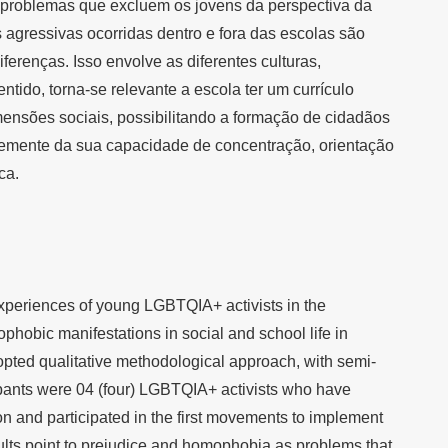
 problemas que excluem os jovens da perspectiva da
s agressivas ocorridas dentro e fora das escolas são
iferenças. Isso envolve as diferentes culturas,
tido, torna-se relevante a escola ter um currículo
mensões sociais, possibilitando a formação de cidadãos
ntemente da sua capacidade de concentração, orientação
ca.
experiences of young LGBTQIA+ activists in the
phobic manifestations in social and school life in
opted qualitative methodological approach, with semi-
cipants were 04 (four) LGBTQIA+ activists who have
n and participated in the first movements to implement
sults point to prejudice and homophobia as problems that