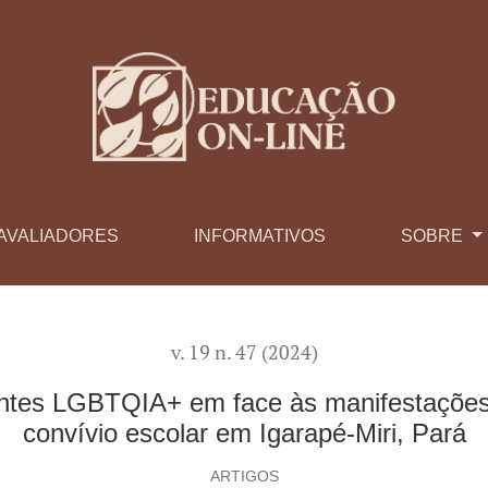
face às manifestações homofóbicas presentes no convívio esco
AVALIADORES
INFORMATIVOS
SOBRE
v. 19 n. 47 (2024)
tantes LGBTQIA+ em face às manifestaçõe
convívio escolar em Igarapé-Miri, Pará
ARTIGOS