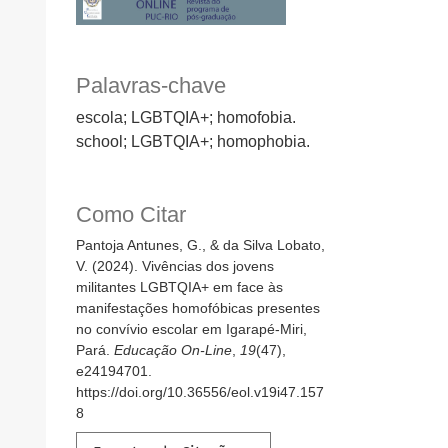
Palavras-chave
escola; LGBTQIA+; homofobia.
school; LGBTQIA+; homophobia.
Como Citar
Pantoja Antunes, G., & da Silva Lobato,
V. (2024). Vivências dos jovens
militantes LGBTQIA+ em face às
manifestações homofóbicas presentes
no convívio escolar em Igarapé-Miri,
Pará.
Educação On-Line
,
19
(47),
e24194701.
https://doi.org/10.36556/eol.v19i47.157
8