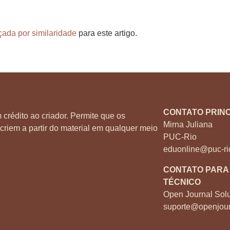
çada por similaridade
para este artigo.
CONTATO PRINC
 crédito ao criador. Permite que os
Mirna Juliana
criem a partir do material em qualquer meio
PUC-Rio
eduonline@puc-ri
CONTATO PARA
TÉCNICO
Open Journal Solu
suporte@openjour