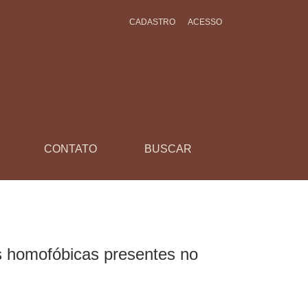
CADASTRO
ACESSO
lar em Igarapé-Miri, Pará
CONTATO
BUSCAR
s homofóbicas presentes no