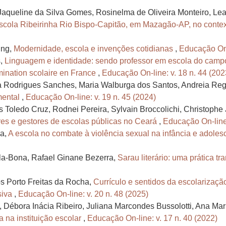
aqueline da Silva Gomes, Rosinelma de Oliveira Monteiro, Lean
scola Ribeirinha Rio Bispo-Capitão, em Mazagão-AP, no cont
ing,
Modernidade, escola e invenções cotidianas
,
Educação On-
s,
Linguagem e identidade: sendo professor em escola do cam
mination scolaire en France
,
Educação On-line: v. 18 n. 44 (202
a Rodrigues Sanches, Maria Walburga dos Santos, Andreia Re
mental
,
Educação On-line: v. 19 n. 45 (2024)
Toledo Cruz, Rodnei Pereira, Sylvain Broccolichi, Christophe
res e gestores de escolas públicas no Ceará
,
Educação On-line:
da,
A escola no combate à violência sexual na infância e adoles
lla-Bona, Rafael Ginane Bezerra,
Sarau literário: uma prática t
 Porto Freitas da Rocha,
Currículo e sentidos da escolarizaçã
siva
,
Educação On-line: v. 20 n. 48 (2025)
, Débora Inácia Ribeiro, Juliana Marcondes Bussolotti, Ana Ma
ia na instituição escolar
,
Educação On-line: v. 17 n. 40 (2022)