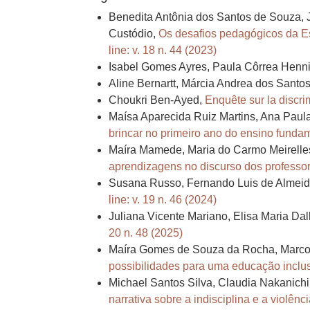
Benedita Antônia dos Santos de Souza, J
Custódio,
Os desafios pedagógicos da E
line: v. 18 n. 44 (2023)
Isabel Gomes Ayres, Paula Côrrea Henn
Aline Bernartt, Márcia Andrea dos Santo
Choukri Ben-Ayed,
Enquête sur la discri
Maísa Aparecida Ruiz Martins, Ana Paul
brincar no primeiro ano do ensino funda
Maíra Mamede, Maria do Carmo Meirelles 
aprendizagens no discurso dos professo
Susana Russo, Fernando Luis de Almei
line: v. 19 n. 46 (2024)
Juliana Vicente Mariano, Elisa Maria Da
20 n. 48 (2025)
Maíra Gomes de Souza da Rocha, Marcos
possibilidades para uma educação inclu
Michael Santos Silva, Claudia Nakanichi
narrativa sobre a indisciplina e a violênc