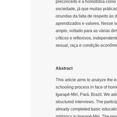
preconceito e a homofobia como
sociedade, já que muitas prática
oriundas da falta de respeito às d
aprendizados e valores. Nesse sen
amplo, voltado para as várias di
críticos e reflexivos, independe
sexual, raça e condição econômi
Abstract
This article aims to analyze the 
schooling process in face of homo
Igarapé-Miri, Pará, Brazil. We ad
structured interviews. The parti
already completed basic educatio
militancy in Igarapé-Miri. The re