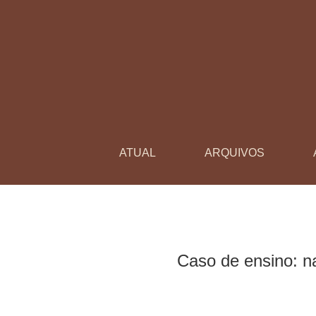
Caso de ensino: narrativa sobre a indisciplina e
ATUAL
ARQUIVOS
Caso de ensino: nar