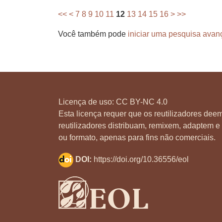
<<
<
7
8
9
10
11
12
13
14
15
16
>
>>
Você também pode
iniciar uma pesquisa avan
Licença de uso:
CC BY-NC 4.0
Esta licença requer que os reutilizadores deem
reutilizadores distribuam, remixem, adaptem e 
ou formato, apenas para fins não comerciais.
DOI:
https://doi.org/10.36556/eol