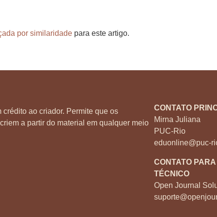
çada por similaridade
para este artigo.
CONTATO PRINC
 crédito ao criador. Permite que os
Mirna Juliana
criem a partir do material em qualquer meio
PUC-Rio
eduonline@puc-ri
CONTATO PARA
TÉCNICO
Open Journal Solu
suporte@openjour