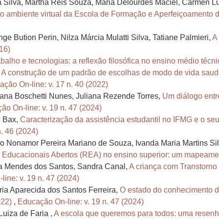
a Silva, Martha Reis Souza, Maria Delourdes Maciel, Carmen L
do ambiente virtual da Escola de Formação e Aperfeiçoamento 
 Bution Perin, Nilza Márcia Mulatti Silva, Tatiane Palmieri,
A
16)
balho e tecnologias: a reflexão filosófica no ensino médio técn
,
A construção de um padrão de escolhas de modo de vida saud
ção On-line: v. 17 n. 40 (2022)
ana Boschetti Nunes, Juliana Rezende Torres,
Um diálogo entre
ão On-line: v. 19 n. 47 (2024)
o Bax,
Caracterização da assistência estudantil no IFMG e o se
. 46 (2024)
o Nonamor Pereira Mariano de Souza, Ivanda Maria Martins Si
s Educacionais Abertos (REA) no ensino superior: um mapeam
ia Mendes dos Santos, Sandra Canal,
A criança com Transtorno
ine: v. 19 n. 47 (2024)
ria Aparecida dos Santos Ferreira,
O estado do conhecimento da
022)
,
Educação On-line: v. 19 n. 47 (2024)
Luiza de Faria ,
A escola que queremos para todos: uma resen