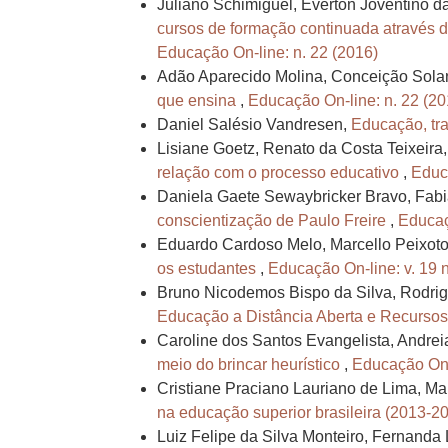
Juliano Schimiguel, Everton Joventino d
cursos de formação continuada através 
Educação On-line: n. 22 (2016)
Adão Aparecido Molina, Conceição Solange
que ensina
,
Educação On-line: n. 22 (20
Daniel Salésio Vandresen,
Educação, tra
Lisiane Goetz, Renato da Costa Teixeira
relação com o processo educativo
,
Educa
Daniela Gaete Sewaybricker Bravo, Fabi
conscientização de Paulo Freire
,
Educaç
Eduardo Cardoso Melo, Marcello Peixot
os estudantes
,
Educação On-line: v. 19 n
Bruno Nicodemos Bispo da Silva, Rodrig
Educação a Distância Aberta e Recurso
Caroline dos Santos Evangelista, Andre
meio do brincar heurístico
,
Educação On-l
Cristiane Praciano Lauriano de Lima, Ma
na educação superior brasileira (2013-2
Luiz Felipe da Silva Monteiro, Fernanda 