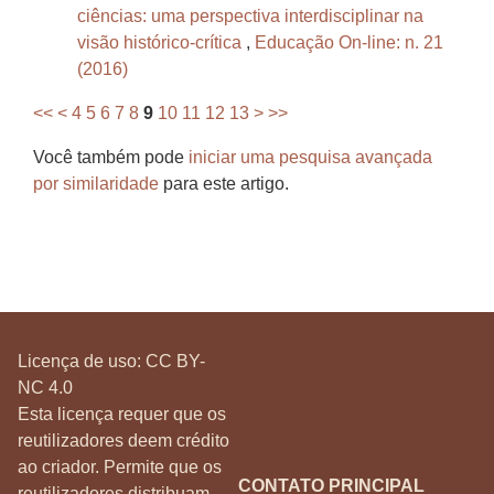
ciências: uma perspectiva interdisciplinar na
visão histórico-crítica
,
Educação On-line: n. 21
(2016)
<<
<
4
5
6
7
8
9
10
11
12
13
>
>>
Você também pode
iniciar uma pesquisa avançada
por similaridade
para este artigo.
Licença de uso:
CC BY-
NC 4.0
Esta licença requer que os
reutilizadores deem crédito
ao criador. Permite que os
CONTATO PRINCIPAL
reutilizadores distribuam,