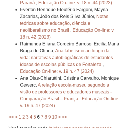
Paraná
,
Educação On-line: v. 18 n. 44 (2023)
Everton Henrique Eleutério Fargoni, Mayna
Zacarias, João dos Reis Silva Júnior,
Notas
teóricas sobre educação, ciência e
neoliberalismo no Brasil
,
Educação On-line: v.
18 n. 42 (2023)
Raimunda Eliana Cordeiro Barroso, Ercília Maria
Braga de Olinda,
Analfabetismo ao longo da
vida: narrativas autobiográficas de estudantes
idosos de escolas públicas de Fortaleza
,
Educação On-line: v. 19 n. 47 (2024)
Ana Dias-Chiaruttini, Cristina Carvalho, Monique
Gewerc,
A relação escola-museu segundo a
visão de professores e educadores museais -
Comparação Brasil – França
,
Educação On-line:
v. 19 n. 47 (2024)
<<
<
1
2
3
4
5
6
7
8
9
10
>
>>