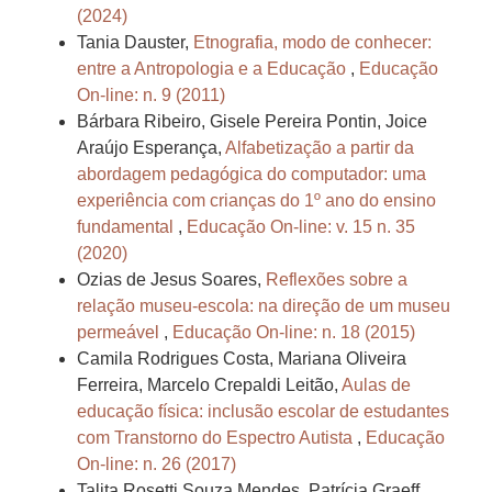
(2024)
Tania Dauster,
Etnografia, modo de conhecer:
entre a Antropologia e a Educação
,
Educação
On-line: n. 9 (2011)
Bárbara Ribeiro, Gisele Pereira Pontin, Joice
Araújo Esperança,
Alfabetização a partir da
abordagem pedagógica do computador: uma
experiência com crianças do 1º ano do ensino
fundamental
,
Educação On-line: v. 15 n. 35
(2020)
Ozias de Jesus Soares,
Reflexões sobre a
relação museu-escola: na direção de um museu
permeável
,
Educação On-line: n. 18 (2015)
Camila Rodrigues Costa, Mariana Oliveira
Ferreira, Marcelo Crepaldi Leitão,
Aulas de
educação física: inclusão escolar de estudantes
com Transtorno do Espectro Autista
,
Educação
On-line: n. 26 (2017)
Talita Rosetti Souza Mendes, Patrícia Graeff