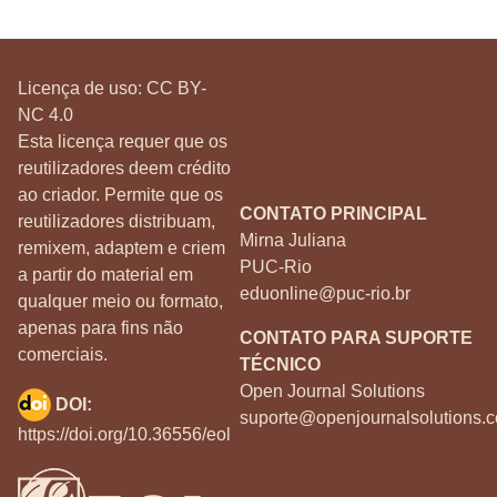
Licença de uso:
CC BY-
NC 4.0
Esta licença requer que os
reutilizadores deem crédito
ao criador. Permite que os
CONTATO PRINCIPAL
reutilizadores distribuam,
Mirna Juliana
remixem, adaptem e criem
PUC-Rio
a partir do material em
eduonline@puc-rio.br
qualquer meio ou formato,
apenas para fins não
CONTATO PARA SUPORTE
comerciais.
TÉCNICO
Open Journal Solutions
DOI:
suporte@openjournalsolutions.c
https://doi.org/10.36556/eol