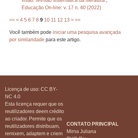
visão: revisão sistemática da literatura
,
Educação On-line: v. 17 n. 40 (2022)
<<
<
4
5
6
7
8
9
10
11
12
13
>
>>
Você também pode
iniciar uma pesquisa avançada
por similaridade
para este artigo.
Licença de uso:
CC BY-
NC 4.0
Esta licença requer que os
reutilizadores deem crédito
ao criador. Permite que os
CONTATO PRINCIPAL
reutilizadores distribuam,
Mirna Juliana
remixem, adaptem e criem