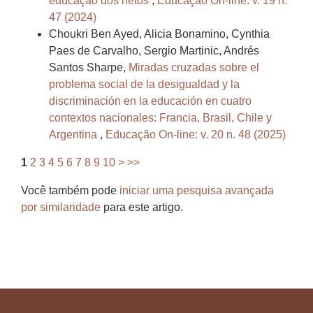
educação dos netos
,
Educação On-line: v. 19 n.
47 (2024)
Choukri Ben Ayed, Alicia Bonamino, Cynthia
Paes de Carvalho, Sergio Martinic, Andrés
Santos Sharpe,
Miradas cruzadas sobre el
problema social de la desigualdad y la
discriminación en la educación en cuatro
contextos nacionales: Francia, Brasil, Chile y
Argentina
,
Educação On-line: v. 20 n. 48 (2025)
1
2
3
4
5
6
7
8
9
10
>
>>
Você também pode
iniciar uma pesquisa avançada
por similaridade
para este artigo.