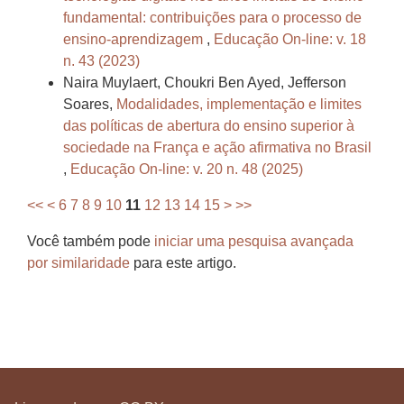
fundamental: contribuições para o processo de
ensino-aprendizagem
,
Educação On-line: v. 18
n. 43 (2023)
Naira Muylaert, Choukri Ben Ayed, Jefferson
Soares,
Modalidades, implementação e limites
das políticas de abertura do ensino superior à
sociedade na França e ação afirmativa no Brasil
,
Educação On-line: v. 20 n. 48 (2025)
<<
<
6
7
8
9
10
11
12
13
14
15
>
>>
Você também pode
iniciar uma pesquisa avançada
por similaridade
para este artigo.