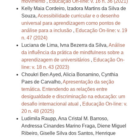
movimento
,
Educação On-line: v. 16 n. 36 (2021)
Kelly Maia Cordeiro, Izadora Martins da Silva de
Souza,
Acessibilidade curricular e o desenho
universal para aprendizagem como pontos de
análise para a inclusão
,
Educação On-line: v. 19
n. 47 (2024)
Luciana de Lima, Ivna Bezerra da Silva,
Análise
da influência da prática de mindfulness sobre a
aprendizagem de universitários
,
Educação On-
line: v. 18 n. 43 (2023)
Choukri Ben Ayed, Alicia Bonamino, Cynthia
Paes de Carvalho,
Apresentação da seção
temática. Entendendo as relações entre
desigualdade e discriminação na educação: um
desafio internacional atual
,
Educação On-line: v.
20 n. 48 (2025)
Ludimila Raupp, Ana Cristal M. Barroso,
Andressa Cinandes Marino Fraga, Diene Miguel
Ribeiro, Giselle Silva dos Santos, Henrique