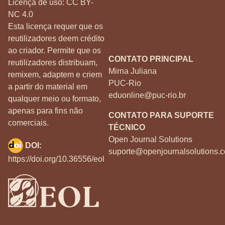
Licença de uso:
CC BY-
NC 4.0
Esta licença requer que os
reutilizadores deem crédito
ao criador. Permite que os
CONTATO PRINCIPAL
reutilizadores distribuam,
Mirna Juliana
remixem, adaptem e criem
PUC-Rio
a partir do material em
eduonline@puc-rio.br
qualquer meio ou formato,
apenas para fins não
CONTATO PARA SUPORTE
comerciais.
TÉCNICO
Open Journal Solutions
DOI:
suporte@openjournalsolutions.c
https://doi.org/10.36556/eol