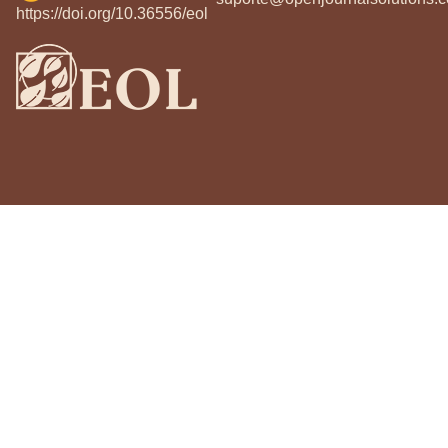
https://doi.org/10.36556/eol