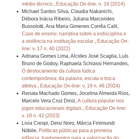
médio técnico
,
Educação On-line: n. 16 (2014)
Michael Santos Silva, Claudia Nakanichi,
Débora Inácia Ribeiro, Juliana Marcondes
Bussolotti, Ana Maria Gimenes Corrêa Calil,
Caso de ensino: narrativa sobre a indisciplina e
a violência na instituição escolar
,
Educação On-
line: v. 17 n. 40 (2022)
Adriana Gomes Lima, Alcides José Scaglia, Luís
Bruno de Godoy, Raphaela Schiassi Hernandes,
O deslocamento da cultura lúdica
contemporânea: da palavra, escuta e troca
afetiva
,
Educação On-line: v. 19 n. 46 (2024)
Renata Machado Gomes, Jocelma Almeida Rios,
Marcelo Vera Cruz Diniz,
A cultura popular nos
jogos educacionais digitais
,
Educação On-line:
v. 18 n. 42 (2023)
Livia Crespi, Deisi Noro, Márcia Finimundi
Nóbile,
Políticas públicas para a primeira
infância: fundamentos para a valorização do