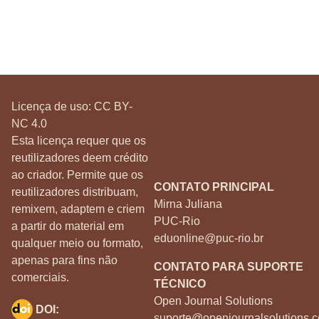
Licença de uso:
CC BY-
NC 4.0
Esta licença requer que os
reutilizadores deem crédito
ao criador. Permite que os
CONTATO PRINCIPAL
reutilizadores distribuam,
Mirna Juliana
remixem, adaptem e criem
PUC-Rio
a partir do material em
eduonline@puc-rio.br
qualquer meio ou formato,
apenas para fins não
CONTATO PARA SUPORTE
comerciais.
TÉCNICO
Open Journal Solutions
DOI:
suporte@openjournalsolutions.c