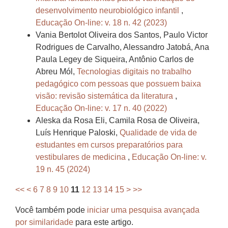
desenvolvimento neurobiológico infantil
,
Educação On-line: v. 18 n. 42 (2023)
Vania Bertolot Oliveira dos Santos, Paulo Victor
Rodrigues de Carvalho, Alessandro Jatobá, Ana
Paula Legey de Siqueira, Antônio Carlos de
Abreu Mól,
Tecnologias digitais no trabalho
pedagógico com pessoas que possuem baixa
visão: revisão sistemática da literatura
,
Educação On-line: v. 17 n. 40 (2022)
Aleska da Rosa Eli, Camila Rosa de Oliveira,
Luís Henrique Paloski,
Qualidade de vida de
estudantes em cursos preparatórios para
vestibulares de medicina
,
Educação On-line: v.
19 n. 45 (2024)
<<
<
6
7
8
9
10
11
12
13
14
15
>
>>
Você também pode
iniciar uma pesquisa avançada
por similaridade
para este artigo.