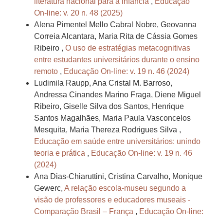
literatura nacional para a infância
,
Educação
On-line: v. 20 n. 48 (2025)
Alena Pimentel Mello Cabral Nobre, Geovanna
Correia Alcantara, Maria Rita de Cássia Gomes
Ribeiro ,
O uso de estratégias metacognitivas
entre estudantes universitários durante o ensino
remoto
,
Educação On-line: v. 19 n. 46 (2024)
Ludimila Raupp, Ana Cristal M. Barroso,
Andressa Cinandes Marino Fraga, Diene Miguel
Ribeiro, Giselle Silva dos Santos, Henrique
Santos Magalhães, Maria Paula Vasconcelos
Mesquita, Maria Thereza Rodrigues Silva ,
Educação em saúde entre universitários: unindo
teoria e prática
,
Educação On-line: v. 19 n. 46
(2024)
Ana Dias-Chiaruttini, Cristina Carvalho, Monique
Gewerc,
A relação escola-museu segundo a
visão de professores e educadores museais -
Comparação Brasil – França
,
Educação On-line: