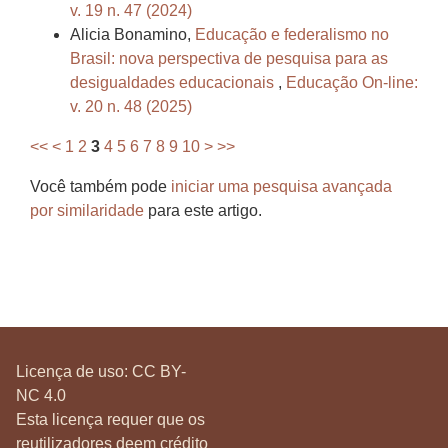
v. 19 n. 47 (2024)
Alicia Bonamino,
Educação e federalismo no
Brasil: nova perspectiva de pesquisa para as
desigualdades educacionais
,
Educação On-line:
v. 20 n. 48 (2025)
<<
<
1
2
3
4
5
6
7
8
9
10
>
>>
Você também pode
iniciar uma pesquisa avançada
por similaridade
para este artigo.
Licença de uso:
CC BY-
NC 4.0
Esta licença requer que os
reutilizadores deem crédito