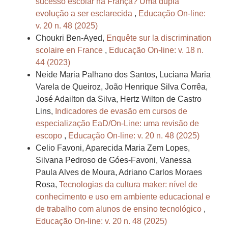
sucesso escolar na França? Uma dupla
evolução a ser esclarecida
,
Educação On-line:
v. 20 n. 48 (2025)
Choukri Ben-Ayed,
Enquête sur la discrimination
scolaire en France
,
Educação On-line: v. 18 n.
44 (2023)
Neide Maria Palhano dos Santos, Luciana Maria
Varela de Queiroz, João Henrique Silva Corrêa,
José Adailton da Silva, Hertz Wilton de Castro
Lins,
Indicadores de evasão em cursos de
especialização EaD/On-Line: uma revisão de
escopo
,
Educação On-line: v. 20 n. 48 (2025)
Celio Favoni, Aparecida Maria Zem Lopes,
Silvana Pedroso de Góes-Favoni, Vanessa
Paula Alves de Moura, Adriano Carlos Moraes
Rosa,
Tecnologias da cultura maker: nível de
conhecimento e uso em ambiente educacional e
de trabalho com alunos de ensino tecnológico
,
Educação On-line: v. 20 n. 48 (2025)