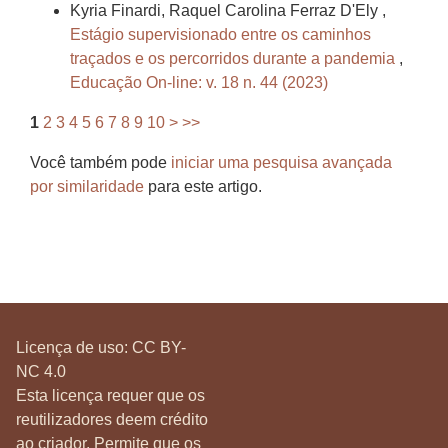
Kyria Finardi, Raquel Carolina Ferraz D'Ely ,
Estágio supervisionado entre os caminhos
traçados e os percorridos durante a pandemia
,
Educação On-line: v. 18 n. 44 (2023)
1
2
3
4
5
6
7
8
9
10
>
>>
Você também pode
iniciar uma pesquisa avançada
por similaridade
para este artigo.
Licença de uso:
CC BY-
NC 4.0
Esta licença requer que os
reutilizadores deem crédito
ao criador. Permite que os