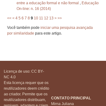
entre a educação formal e não formal
,
Educação
On-line: n. 16 (2014)
<<
<
4
5
6
7
8
9
10
11
12
13
>
>>
Você também pode
iniciar uma pesquisa avançada
por similaridade
para este artigo.
Licença de uso:
CC BY-
NC 4.0
Esta licença requer que os
reutilizadores deem crédito
ao criador. Permite que os
CONTATO PRINCIPAL
reutilizadores distribuam,
Mirna Juliana
remixem, adaptem e criem