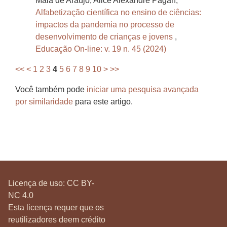
Maia de Araújo, Alice Alexandre Pagan,
Alfabetização científica no ensino de ciências:
impactos da pandemia no processo de
desenvolvimento de crianças e jovens
,
Educação On-line: v. 19 n. 45 (2024)
<<
<
1
2
3
4
5
6
7
8
9
10
>
>>
Você também pode
iniciar uma pesquisa avançada
por similaridade
para este artigo.
Licença de uso:
CC BY-
NC 4.0
Esta licença requer que os
reutilizadores deem crédito