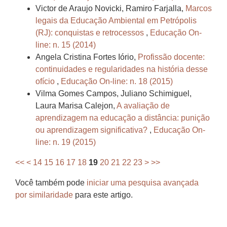
Victor de Araujo Novicki, Ramiro Farjalla,
Marcos
legais da Educação Ambiental em Petrópolis
(RJ): conquistas e retrocessos
,
Educação On-
line: n. 15 (2014)
Angela Cristina Fortes Iório,
Profissão docente:
continuidades e regularidades na história desse
ofício
,
Educação On-line: n. 18 (2015)
Vilma Gomes Campos, Juliano Schimiguel,
Laura Marisa Calejon,
A avaliação de
aprendizagem na educação a distância: punição
ou aprendizagem significativa?
,
Educação On-
line: n. 19 (2015)
<<
<
14
15
16
17
18
19
20
21
22
23
>
>>
Você também pode
iniciar uma pesquisa avançada
por similaridade
para este artigo.