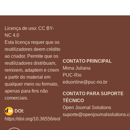
Licença de uso:
CC BY-
NC 4.0
Esta licença requer que os
reutilizadores deem crédito
ao criador. Permite que os
CONTATO PRINCIPAL
reutilizadores distribuam,
Mirna Juliana
remixem, adaptem e criem
PUC-Rio
a partir do material em
eduonline@puc-rio.br
qualquer meio ou formato,
apenas para fins não
CONTATO PARA SUPORTE
comerciais.
TÉCNICO
Open Journal Solutions
DOI:
suporte@openjournalsolutions.c
https://doi.org/10.36556/eol