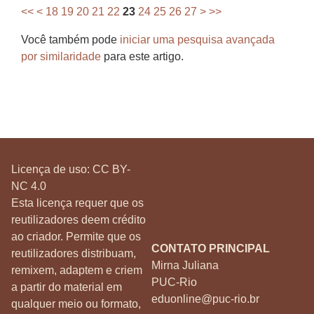
<<
<
18
19
20
21
22
23
24
25
26
27
>
>>
Você também pode
iniciar uma pesquisa avançada
por similaridade
para este artigo.
Licença de uso:
CC BY-
NC 4.0
Esta licença requer que os
reutilizadores deem crédito
ao criador. Permite que os
CONTATO PRINCIPAL
reutilizadores distribuam,
Mirna Juliana
remixem, adaptem e criem
PUC-Rio
a partir do material em
eduonline@puc-rio.br
qualquer meio ou formato,