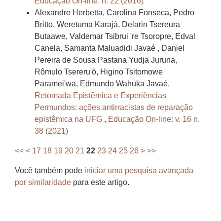
Educação On-line: n. 22 (2016)
Alexandre Herbetta, Carolina Fonseca, Pedro
Britto, Weretuma Karajá, Delarin Tsereura
Butaawe, Valdemar Tsibrui 're Tsoropre, Edval
Canela, Samanta Maluadidi Javaé , Daniel
Pereira de Sousa Pastana Yudja Juruna,
Rômulo Tsereru'õ, Higino Tsitomowe
Paramei'wa, Edmundo Wahuka Javaé,
Retomada Epistêmica e Experiências
Permundos: ações antirracistas de reparação
epistêmica na UFG
,
Educação On-line: v. 16 n.
38 (2021)
<<
<
17
18
19
20
21
22
23
24
25
26
>
>>
Você também pode
iniciar uma pesquisa avançada
por similaridade
para este artigo.