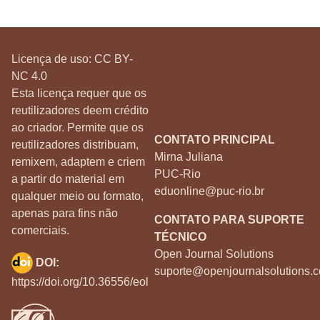
Licença de uso:
CC BY-
NC 4.0
Esta licença requer que os
reutilizadores deem crédito
ao criador. Permite que os
CONTATO PRINCIPAL
reutilizadores distribuam,
Mirna Juliana
remixem, adaptem e criem
PUC-Rio
a partir do material em
eduonline@puc-rio.br
qualquer meio ou formato,
apenas para fins não
CONTATO PARA SUPORTE
comerciais.
TÉCNICO
Open Journal Solutions
DOI:
suporte@openjournalsolutions.c
https://doi.org/10.36556/eol