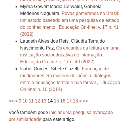
Myrna Gowert Madia Berwaldt, Gabriela
Medeiros Nogueira,
Povos pomeranos no Brasil:
um estudo baseado em uma pesquisa de estado
do conhecimento
,
Educação On-line: v. 17 n. 41
(2022)
Laudeth Alves dos Reis, Cláudia Terra do
Nascimento Paz,
Os encantos da leitura em uma
instituição socioeducativa de internação
,
Educação On-line: v. 17 n. 40 (2022)
Isabel Gomes, Sibele Cazelli,
Formação de
mediadores em museus de ciência: diálogos
entre a educação formal e não formal
,
Educação
On-line: n. 16 (2014)
<<
<
9
10
11
12
13
14
15
16
17
18
>
>>
Você também pode
iniciar uma pesquisa avançada
por similaridade
para este artigo.