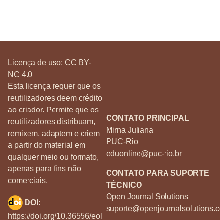
Licença de uso:
CC BY-
NC 4.0
Esta licença requer que os
reutilizadores deem crédito
ao criador. Permite que os
CONTATO PRINCIPAL
reutilizadores distribuam,
Mirna Juliana
remixem, adaptem e criem
PUC-Rio
a partir do material em
eduonline@puc-rio.br
qualquer meio ou formato,
apenas para fins não
CONTATO PARA SUPORTE
comerciais.
TÉCNICO
Open Journal Solutions
DOI:
suporte@openjournalsolutions.c
https://doi.org/10.36556/eol