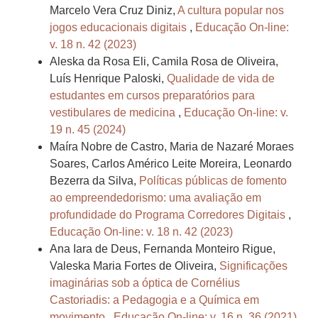
Marcelo Vera Cruz Diniz,
A cultura popular nos
jogos educacionais digitais
,
Educação On-line:
v. 18 n. 42 (2023)
Aleska da Rosa Eli, Camila Rosa de Oliveira,
Luís Henrique Paloski,
Qualidade de vida de
estudantes em cursos preparatórios para
vestibulares de medicina
,
Educação On-line: v.
19 n. 45 (2024)
Maíra Nobre de Castro, Maria de Nazaré Moraes
Soares, Carlos Américo Leite Moreira, Leonardo
Bezerra da Silva,
Políticas públicas de fomento
ao empreendedorismo: uma avaliação em
profundidade do Programa Corredores Digitais
,
Educação On-line: v. 18 n. 42 (2023)
Ana Iara de Deus, Fernanda Monteiro Rigue,
Valeska Maria Fortes de Oliveira,
Significações
imaginárias sob a óptica de Cornélius
Castoriadis: a Pedagogia e a Química em
movimento
,
Educação On-line: v. 16 n. 36 (2021)