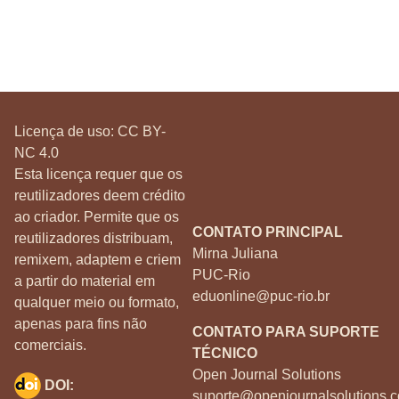
Licença de uso:
CC BY-
NC 4.0
Esta licença requer que os
reutilizadores deem crédito
ao criador. Permite que os
CONTATO PRINCIPAL
reutilizadores distribuam,
Mirna Juliana
remixem, adaptem e criem
PUC-Rio
a partir do material em
eduonline@puc-rio.br
qualquer meio ou formato,
apenas para fins não
CONTATO PARA SUPORTE
comerciais.
TÉCNICO
Open Journal Solutions
DOI:
suporte@openjournalsolutions.c