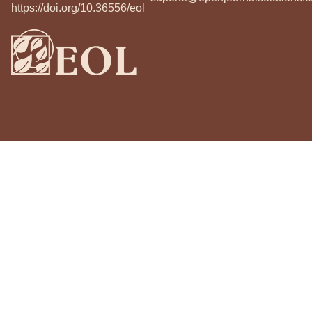
https://doi.org/10.36556/eol