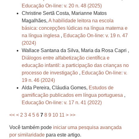
Educação On-line: v. 20 n. 48 (2025)
Christine Sertã Costa, Marianne Matos
Magalhães,
A habilidade leitora na escola
básica: concepções lúdicas na língua materna e
na língua inglesa
,
Educação On-line: v. 19 n. 47
(2024)
Wallace Santana da Silva, Maria da Rosa Capri ,
Diálogos entre alfabetização científica e
educação infantil: a participação das crianças no
processo de investigação
,
Educação On-line: v.
19 n. 46 (2024)
Alda Pereira, Cláudia Gomes,
Estudos de
gamificação publicados em língua portuguesa
,
Educação On-line: v. 17 n. 41 (2022)
<<
<
2
3
4
5
6
7
8
9
10
11
>
>>
Você também pode
iniciar uma pesquisa avançada
por similaridade
para este artigo.