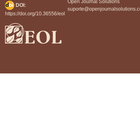
Open Journal Solutions
DOI:
suporte@openjournalsolutions.c
https://doi.org/10.36556/eol