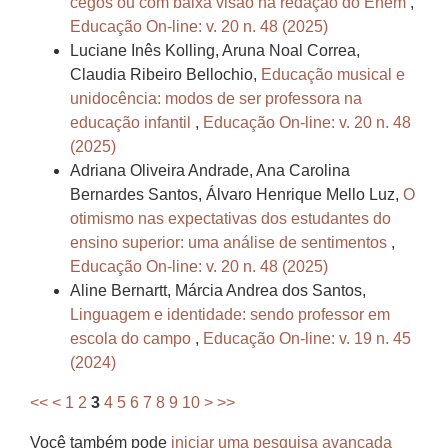
cegos ou com baixa visão na redação do Enem
,
Educação On-line: v. 20 n. 48 (2025)
Luciane Inês Kolling, Aruna Noal Correa,
Claudia Ribeiro Bellochio,
Educação musical e
unidocência: modos de ser professora na
educação infantil
,
Educação On-line: v. 20 n. 48
(2025)
Adriana Oliveira Andrade, Ana Carolina
Bernardes Santos, Álvaro Henrique Mello Luz,
O
otimismo nas expectativas dos estudantes do
ensino superior: uma análise de sentimentos
,
Educação On-line: v. 20 n. 48 (2025)
Aline Bernartt, Márcia Andrea dos Santos,
Linguagem e identidade: sendo professor em
escola do campo
,
Educação On-line: v. 19 n. 45
(2024)
<<
<
1
2
3
4
5
6
7
8
9
10
>
>>
Você também pode
iniciar uma pesquisa avançada