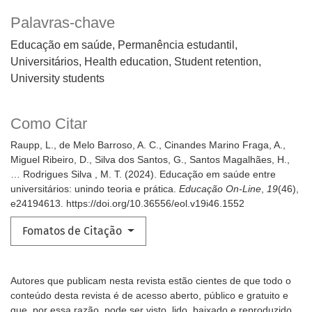
Palavras-chave
Educação em saúde, Permanência estudantil,
Universitários
Health education, Student retention,
University students
Como Citar
Raupp, L., de Melo Barroso, A. C., Cinandes Marino Fraga, A.,
Miguel Ribeiro, D., Silva dos Santos, G., Santos Magalhães, H.,
… Rodrigues Silva , M. T. (2024). Educação em saúde entre
universitários: unindo teoria e prática.
Educação On-Line
,
19
(46),
e24194613. https://doi.org/10.36556/eol.v19i46.1552
Fomatos de Citação
Autores que publicam nesta revista estão cientes de que todo o
conteúdo desta revista é de acesso aberto, público e gratuito e
que, por essa razão, pode ser visto, lido, baixado e reproduzido