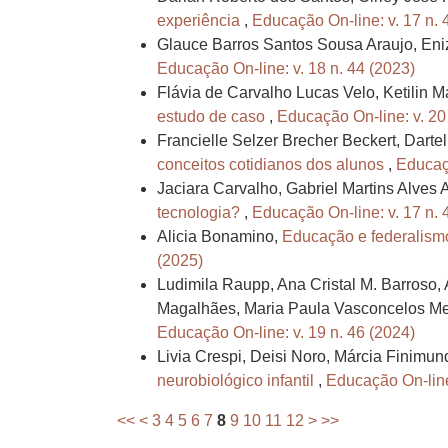
experiência
,
Educação On-line: v. 17 n. 
Glauce Barros Santos Sousa Araujo, Eni
Educação On-line: v. 18 n. 44 (2023)
Flávia de Carvalho Lucas Velo, Ketilin 
estudo de caso
,
Educação On-line: v. 20
Francielle Selzer Brecher Beckert, Dartel
conceitos cotidianos dos alunos
,
Educaçã
Jaciara Carvalho, Gabriel Martins Alves
tecnologia?
,
Educação On-line: v. 17 n. 
Alicia Bonamino,
Educação e federalismo
(2025)
Ludimila Raupp, Ana Cristal M. Barroso,
Magalhães, Maria Paula Vasconcelos Mes
Educação On-line: v. 19 n. 46 (2024)
Livia Crespi, Deisi Noro, Márcia Finimun
neurobiológico infantil
,
Educação On-line:
<<
<
3
4
5
6
7
8
9
10
11
12
>
>>