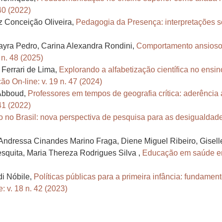
40 (2022)
z Conceição Oliveira,
Pedagogia da Presença: interpretações so
Mayra Pedro, Carina Alexandra Rondini,
Comportamento ansioso e
 n. 48 (2025)
 Ferrari de Lima,
Explorando a alfabetização científica no ensi
o On-line: v. 19 n. 47 (2024)
 Abboud,
Professores em tempos de geografia crítica: aderênci
41 (2022)
 no Brasil: nova perspectiva de pesquisa para as desigualda
 Andressa Cinandes Marino Fraga, Diene Miguel Ribeiro, Gisell
quita, Maria Thereza Rodrigues Silva ,
Educação em saúde entr
di Nóbile,
Políticas públicas para a primeira infância: fundame
 v. 18 n. 42 (2023)