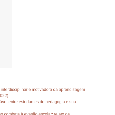
interdisciplinar e motivadora da aprendizagem
2022)
ável entre estudantes de pedagogia e sua
o combate à evasão escolar: relato de