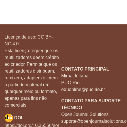
Licença de uso:
CC BY-
NC 4.0
Esta licença requer que os
reutilizadores deem crédito
ao criador. Permite que os
CONTATO PRINCIPAL
reutilizadores distribuam,
Mirna Juliana
remixem, adaptem e criem
PUC-Rio
a partir do material em
eduonline@puc-rio.br
qualquer meio ou formato,
apenas para fins não
CONTATO PARA SUPORTE
comerciais.
TÉCNICO
Open Journal Solutions
DOI:
suporte@openjournalsolutions.c
https://doi.org/10.36556/eol