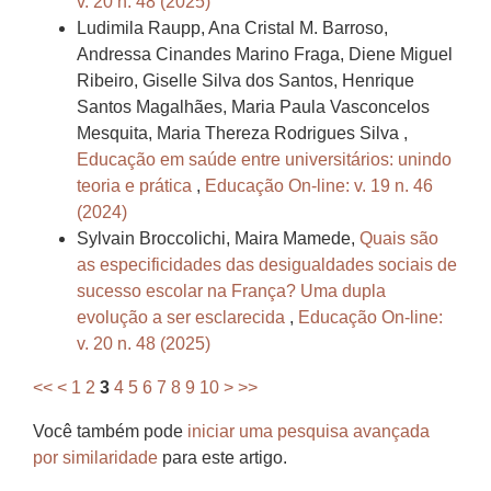
v. 20 n. 48 (2025)
Ludimila Raupp, Ana Cristal M. Barroso,
Andressa Cinandes Marino Fraga, Diene Miguel
Ribeiro, Giselle Silva dos Santos, Henrique
Santos Magalhães, Maria Paula Vasconcelos
Mesquita, Maria Thereza Rodrigues Silva ,
Educação em saúde entre universitários: unindo
teoria e prática
,
Educação On-line: v. 19 n. 46
(2024)
Sylvain Broccolichi, Maira Mamede,
Quais são
as especificidades das desigualdades sociais de
sucesso escolar na França? Uma dupla
evolução a ser esclarecida
,
Educação On-line:
v. 20 n. 48 (2025)
<<
<
1
2
3
4
5
6
7
8
9
10
>
>>
Você também pode
iniciar uma pesquisa avançada
por similaridade
para este artigo.