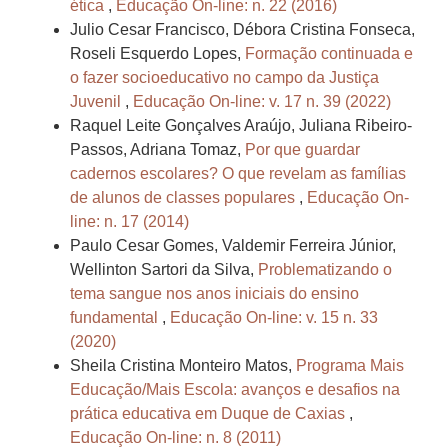
ética
,
Educação On-line: n. 22 (2016)
Julio Cesar Francisco, Débora Cristina Fonseca,
Roseli Esquerdo Lopes,
Formação continuada e
o fazer socioeducativo no campo da Justiça
Juvenil
,
Educação On-line: v. 17 n. 39 (2022)
Raquel Leite Gonçalves Araújo, Juliana Ribeiro-
Passos, Adriana Tomaz,
Por que guardar
cadernos escolares? O que revelam as famílias
de alunos de classes populares
,
Educação On-
line: n. 17 (2014)
Paulo Cesar Gomes, Valdemir Ferreira Júnior,
Wellinton Sartori da Silva,
Problematizando o
tema sangue nos anos iniciais do ensino
fundamental
,
Educação On-line: v. 15 n. 33
(2020)
Sheila Cristina Monteiro Matos,
Programa Mais
Educação/Mais Escola: avanços e desafios na
prática educativa em Duque de Caxias
,
Educação On-line: n. 8 (2011)