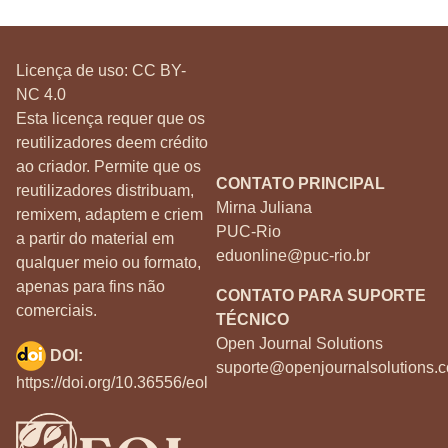
Licença de uso:
CC BY-
NC 4.0
Esta licença requer que os
reutilizadores deem crédito
ao criador. Permite que os
CONTATO PRINCIPAL
reutilizadores distribuam,
Mirna Juliana
remixem, adaptem e criem
PUC-Rio
a partir do material em
eduonline@puc-rio.br
qualquer meio ou formato,
apenas para fins não
CONTATO PARA SUPORTE
comerciais.
TÉCNICO
Open Journal Solutions
DOI:
suporte@openjournalsolutions.c
https://doi.org/10.36556/eol