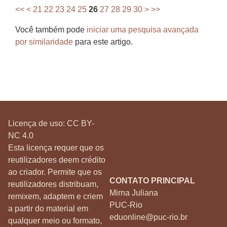
<<
<
21
22
23
24
25
26
27
28
29
30
>
>>
Você também pode
iniciar uma pesquisa avançada
por similaridade
para este artigo.
Licença de uso:
CC BY-
NC 4.0
Esta licença requer que os
reutilizadores deem crédito
ao criador. Permite que os
CONTATO PRINCIPAL
reutilizadores distribuam,
Mirna Juliana
remixem, adaptem e criem
PUC-Rio
a partir do material em
eduonline@puc-rio.br
qualquer meio ou formato,