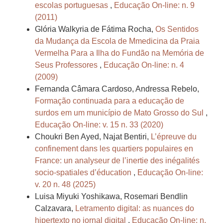
escolas portuguesas
,
Educação On-line: n. 9
(2011)
Glória Walkyria de Fátima Rocha,
Os Sentidos
da Mudança da Escola de Mmedicina da Praia
Vermelha Para a Ilha do Fundão na Memória de
Seus Professores
,
Educação On-line: n. 4
(2009)
Fernanda Câmara Cardoso, Andressa Rebelo,
Formação continuada para a educação de
surdos em um município de Mato Grosso do Sul
,
Educação On-line: v. 15 n. 33 (2020)
Choukri Ben Ayed, Najat Bentiri,
L’épreuve du
confinement dans les quartiers populaires en
France: un analyseur de l’inertie des inégalités
socio-spatiales d’éducation
,
Educação On-line:
v. 20 n. 48 (2025)
Luisa Miyuki Yoshikawa, Rosemari Bendlin
Calzavara,
Letramento digital: as nuances do
hipertexto no jornal digital
,
Educação On-line: n.